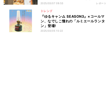
「肉まん背負ってジム行きたい」の声
2025/03/07 09:53
レポート
トレンド
『ゆるキャン△ SEASON3』×コールマ
ン、なでしこ憧れの「ルミエールランタ
ン」登場!
2025/03/05 10:22