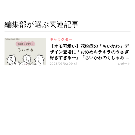
編集部が選ぶ関連記事
キャラクター
【オモ可愛い】花粉症の「ちいかわ」デ
ザイン登場に「おめめキラキラのうさぎ
好きすぎる〜」「ちいかわのくしゃみ ﾊｯ
ｸｼｮﾝ!かわちぃ」と話題
2025/03/03 09:47
レポート