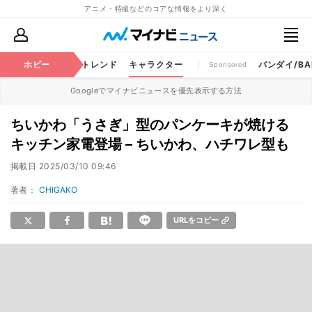
アニメ・特撮などのコアな情報をより深く
ちゃ
特撮
ホビー
将棋
トレンド
キャラクター
バンダイ/BAN
Sponsored
Googleでマイナビニュースを優先表示する方法
ちいかわ「うさぎ」型のパンケーキが焼ける
キッチン家電登場 – ちいかわ、ハチワレ型も
掲載日
2025/03/10 09:46
著者：
CHIGAKO
URLをコピー