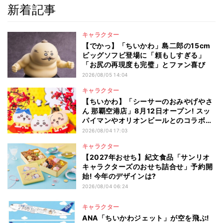
新着記事
キャラクター
【でかっ】「ちいかわ」島二郎の15cm
ビッグソフビ登場に「頼もしすぎる」
「お尻の再現度も完璧」とファン喜び
2026/08/05 14:04
キャラクター
【ちいかわ】「シーサーのおみやげやさ
ん 那覇空港店」8月12日オープン! スッ
パイマンやオリオンビールとのコラボ商
品一覧
2026/08/04 17:03
キャラクター
【2027年おせち】紀文食品「サンリオ
キャラクターズのおせち詰合せ」予約開
始! 今年のデザインは?
2026/08/04 06:24
キャラクター
ANA「ちいかわジェット」が空を飛ぶ!