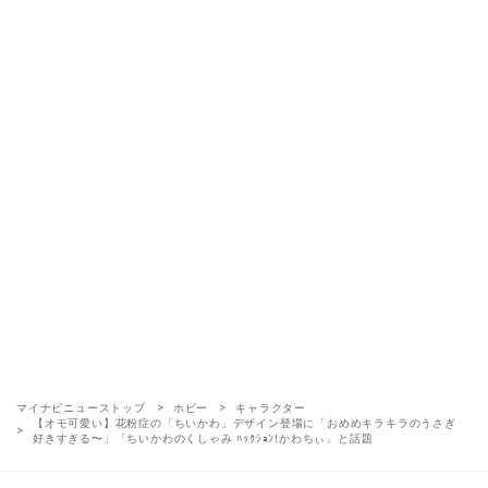
マイナビニューストップ
ホビー
キャラクター
【オモ可愛い】花粉症の「ちいかわ」デザイン登場に「おめめキラキラのうさぎ
好きすぎる〜」「ちいかわのくしゃみ ﾊｯｸｼｮﾝ!かわちぃ」と話題