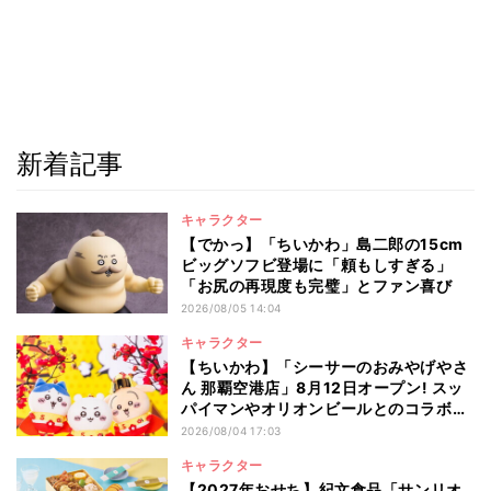
新着記事
キャラクター
【でかっ】「ちいかわ」島二郎の15cm
ビッグソフビ登場に「頼もしすぎる」
「お尻の再現度も完璧」とファン喜び
2026/08/05 14:04
キャラクター
【ちいかわ】「シーサーのおみやげやさ
ん 那覇空港店」8月12日オープン! スッ
パイマンやオリオンビールとのコラボ商
品一覧
2026/08/04 17:03
キャラクター
【2027年おせち】紀文食品「サンリオ