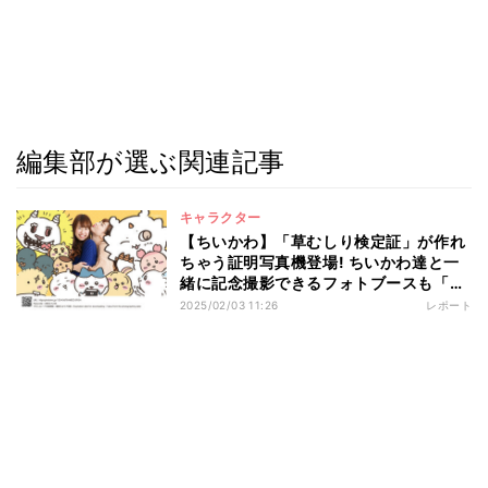
編集部が選ぶ関連記事
キャラクター
【ちいかわ】「草むしり検定証」が作れ
ちゃう証明写真機登場! ちいかわ達と一
緒に記念撮影できるフォトブースも「ち
いかわプリクラ撮りたい〜」「証明写真
2025/02/03 11:26
レポート
これにしようかな」