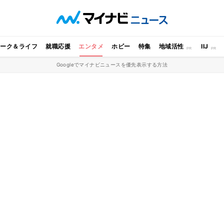
ワーク＆ライフ
就職応援
エンタメ
ホビー
特集
地域活性
IIJ
Googleでマイナビニュースを優先表示する方法