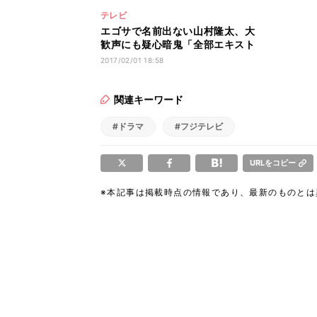
テレビ
エゴサで名前出ない山村隆太、大
歓声にも疑心暗鬼「全部エキスト
ラさん?」
2017/02/01 18:58
関連キーワード
#ドラマ
#フジテレビ
URLをコピー
※本記事は掲載時点の情報であり、最新のものと