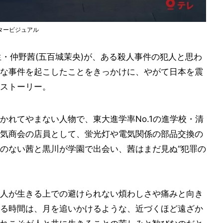
スタービジュアル
生・仲野茜(五百城茉央)が、ある殺人事件の犯人と思わ
な事件を起こしたことをきっかけに、やがて日本を震
ストーリー。
かれてやまない人物で、東大進学率No.1の進学校・清
気商会の店員として、蛍光灯や電気関係の部品交換の
のない茜と黒川が学園で出会い、茜はまだ見ぬ“犯罪の
人が生きる上での避けられない煩わしさや痛みと向き
る時間は、月を追いかけるような、近づくほど遠ざか