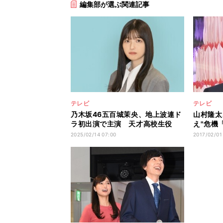
編集部が選ぶ関連記事
テレビ
テレビ
乃木坂46五百城茉央、地上波連ド
山村隆太
ラ初出演で主演 天才高校生役
え"危機
「ぜひ考察を」
たがる」
2025/02/14 07:00
2017/02/01