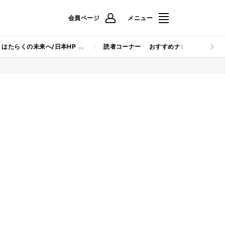
会員ページ
メニュー
はたらくの未来へ/日本HP
読者コーナー
おすすめナビ
マイナビB