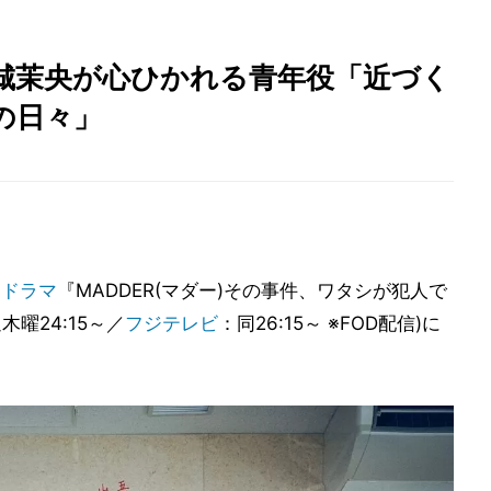
五百城茉央が心ひかれる青年役「近づく
の日々」
、
ドラマ
『MADDER(マダー)その事件、ワタシが犯人で
曜24:15～／
フジテレビ
：同26:15～ ※FOD配信)に