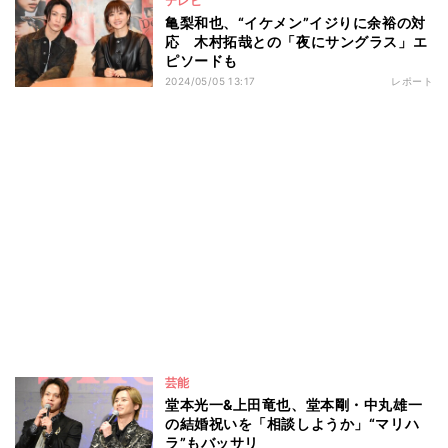
テレビ
亀梨和也、“イケメン”イジりに余裕の対
応 木村拓哉との「夜にサングラス」エ
ピソードも
2024/05/05 13:17
レポート
芸能
堂本光一&上田竜也、堂本剛・中丸雄一
の結婚祝いを「相談しようか」“マリハ
ラ”もバッサリ