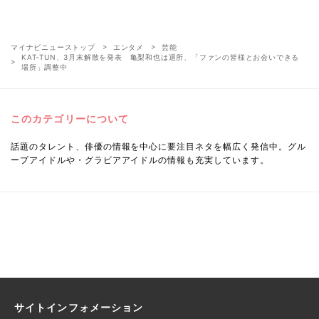
マイナビニューストップ
エンタメ
芸能
KAT-TUN、3月末解散を発表 亀梨和也は退所、「ファンの皆様とお会いできる
場所」調整中
このカテゴリーについて
話題のタレント、俳優の情報を中心に要注目ネタを幅広く発信中。グル
ープアイドルや・グラビアアイドルの情報も充実しています。
サイトインフォメーション