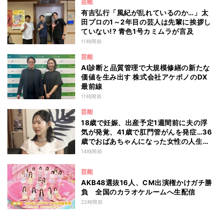
芸能
有吉弘行「風紀が乱れているのか…」太
田プロの1～2年目の芸人は先輩に挨拶し
ていない!? 青色1号カミムラが言及
11時間前
芸能
AI診断と品質管理で大規模修繕の新たな
価値を生み出す 株式会社アケボノのDX
最前線
11時間前
芸能
18歳で妊娠、出産予定1週間前に夫の浮
気が発覚、41歳で肛門管がんを発症…36
歳でおばあちゃんになった女性の人生に
島田珠代も思わず涙 『愛のハイエナ
14時間前
season6』
芸能
AKB48選抜16人、CM出演権かけガチ勝
負 全国のカラオケルームへ生配信
22時間前