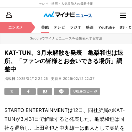
テレビ・映画・人気芸能人の最新情報
エンタメ
芸能
テレビ
ラジオ
映画
YouTube
BS・
Googleでマイナビニュースを優先表示する方法
KAT-TUN、3月末解散を発表 亀梨和也は退
所、「ファンの皆様とお会いできる場所」調
整中
掲載日
2025/02/12 22:25
更新日
2025/02/12 22:37
URLをコピー
STARTO ENTERTAINMENTは12日、同社所属のKAT-
TUNが3月31日で解散すると発表した。亀梨和也は同
社を退所し、上田竜也と中丸雄一は個人として契約を