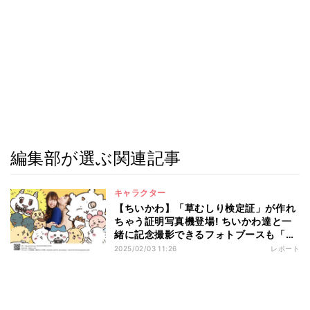
編集部が選ぶ関連記事
キャラクター
【ちいかわ】「草むしり検定証」が作れ
ちゃう証明写真機登場! ちいかわ達と一
緒に記念撮影できるフォトブースも「ち
いかわプリクラ撮りたい〜」「証明写真
2025/02/03 11:26
レポート
これにしようかな」