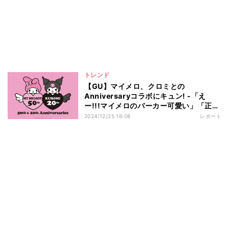
トレンド
【GU】マイメロ、クロミとの
Anniversaryコラボにキュン! -「え
ー!!!マイメロのパーカー可愛い」「正月
早々GUいくか」と話題
2024/12/25 16:08
レポート