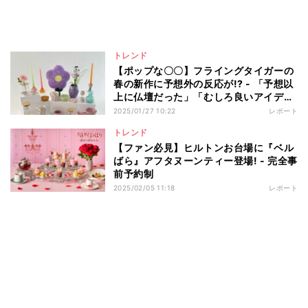
トレンド
【ポップな〇〇】フライングタイガーの
春の新作に予想外の反応が!? - 「予想以
上に仏壇だった」「むしろ良いアイディ
ア」と5.5万いいね集まる
2025/01/27 10:22
レポート
トレンド
【ファン必見】ヒルトンお台場に『ベル
ばら』アフタヌーンティー登場! - 完全事
前予約制
2025/02/05 11:18
レポート