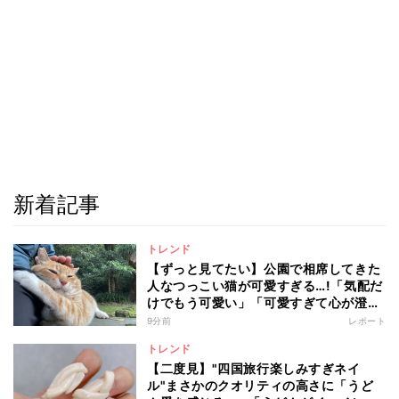
新着記事
トレンド
【ずっと見てたい】公園で相席してきた
人なつっこい猫が可愛すぎる…!「気配だ
けでもう可愛い」「可愛すぎて心が澄ん
でいく」と110万回再生
9分前
レポート
トレンド
【二度見】"四国旅行楽しみすぎネイ
ル"まさかのクオリティの高さに「うど