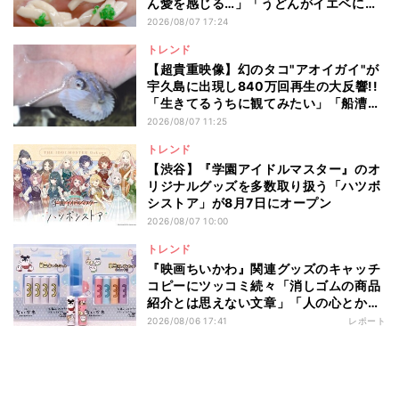
ん愛を感じる…」「うどんがイエベに馴
染むなんて」と12万いいね
2026/08/07 17:24
トレンド
【超貴重映像】幻のタコ"アオイガイ"が
宇久島に出現し840万回再生の大反響!!
「生きてるうちに観てみたい」「船漕い
でるみたいなの可愛い」
2026/08/07 11:25
トレンド
【渋谷】『学園アイドルマスター』のオ
リジナルグッズを多数取り扱う「ハツボ
シストア」が8月7日にオープン
2026/08/07 10:00
トレンド
『映画ちいかわ』関連グッズのキャッチ
コピーにツッコミ続々「消しゴムの商品
紹介とは思えない文章」「人の心とかな
いんか」
2026/08/06 17:41
レポート