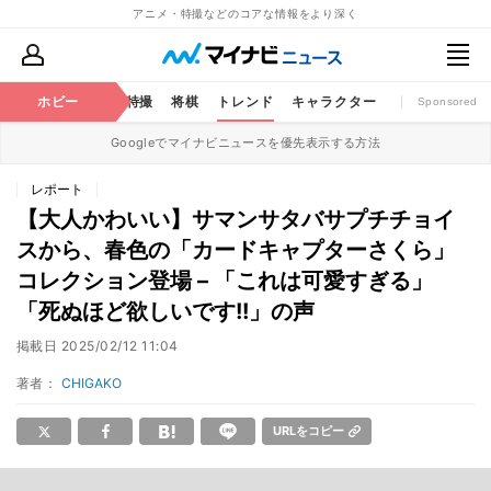
アニメ・特撮などのコアな情報をより深く
ミック
ホビー
おもちゃ
特撮
将棋
トレンド
キャラクター
Sponsored
Googleでマイナビニュースを優先表示する方法
レポート
【大人かわいい】サマンサタバサプチチョイ
スから、春色の「カードキャプターさくら」
コレクション登場 – 「これは可愛すぎる」
「死ぬほど欲しいです!!」の声
掲載日
2025/02/12 11:04
著者：
CHIGAKO
URLをコピー