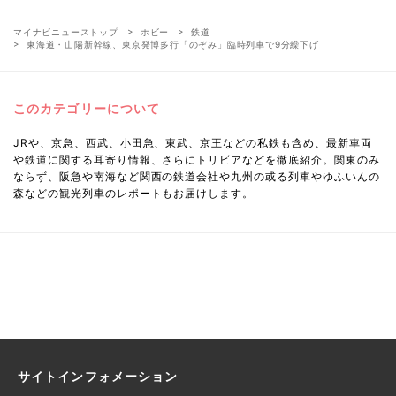
マイナビニューストップ
ホビー
鉄道
東海道・山陽新幹線、東京発博多行「のぞみ」臨時列車で9分繰下げ
このカテゴリーについて
JRや、京急、西武、小田急、東武、京王などの私鉄も含め、最新車両
や鉄道に関する耳寄り情報、さらにトリビアなどを徹底紹介。関東のみ
ならず、阪急や南海など関西の鉄道会社や九州の或る列車やゆふいんの
森などの観光列車のレポートもお届けします。
サイトインフォメーション