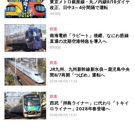
東京メトロ銀座線・丸ノ内線9/19ダイヤ
改正、日中3～4分間隔で運転
3時間前
鉄道
南海電鉄「ラピート」後継、なにわ筋線
直通の次期空港特急を導入へ
3時間前
鉄道
JR九州、九州新幹線新水俣～鹿児島中央
間8/7再開「つばめ」運転へ
2026/08/05 17:53
鉄道
西武「拝島ライナー」に代わり「トキイ
ロライナー」2028年春登場へ
2026/08/05 15:51