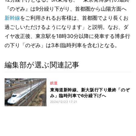
『のぞみ』は9分繰り下がり、首都圏から山陽方面へ
新幹線
をご利用されるお客様は、首都圏でより長くお
過ごしいただけるようになります」と説明。なお、ダ
イヤ改正後、東京駅を18時30分以降に発車する博多行
の下り「のぞみ」は3本(臨時列車を含む)となる。
編集部が選ぶ関連記事
鉄道
東海道新幹線、新大阪行下り最終「のぞ
み」臨時列車で6分繰下げへ
2024/12/22 17:21