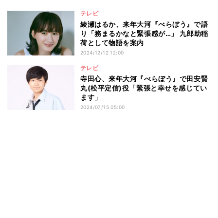
テレビ
綾瀬はるか、来年大河『べらぼう』で語
り「務まるかなと緊張感が…」 九郎助稲
荷として物語を案内
2024/12/12 12:00
テレビ
寺田心、来年大河『べらぼう』で田安賢
丸(松平定信)役「緊張と幸せを感じてい
ます」
2024/07/15 05:00