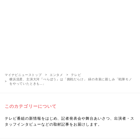
マイナビニューストップ
エンタメ
テレビ
横浜流星、主演大河『べらぼう』は「挑戦だらけ」 緑の衣装に親しみ「戦隊モノ
をやっていたときも…」
このカテゴリーについて
テレビ番組の新情報をはじめ、記者発表会や舞台あいさつ、出演者・ス
タッフインタビューなどの取材記事をお届けします。