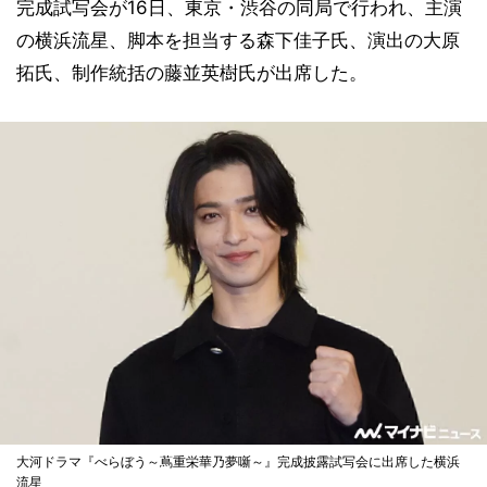
完成試写会が16日、東京・渋谷の同局で行われ、主演
の横浜流星、脚本を担当する森下佳子氏、演出の大原
拓氏、制作統括の藤並英樹氏が出席した。
大河ドラマ『べらぼう～蔦重栄華乃夢噺～』完成披露試写会に出席した横浜
流星