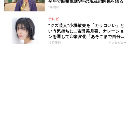
今年で結婚生活9年の現在の関係を語る
1時間前
テレビ
“クズ芸人”小堀敏夫を「カッコいい」と
いう気持ちに…吉田美月喜、ナレーショ
ンを通して印象変化「あそこまで自分に
正直に生きられる人は、なかなかいな
12時間前
インタビュー
い」