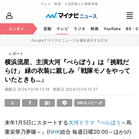
テレビ・映画・人気芸能人の最新情報
エンタメ
芸能
テレビ
ラジオ
映画
YouTube
BS・
Googleでマイナビニュースを優先表示する方法
レポート
横浜流星、主演大河『べらぼう』は「挑戦だ
らけ」 緑の衣装に親しみ「戦隊モノをやって
いたときも…」
掲載日
2024/12/16 12:18
更新日
2024/12/16 12:37
URLをコピー
来年1月5日にスタートする
大河ドラマ
『
べらぼう
～蔦
重栄華乃夢噺～』(
NHK
総合 毎週日曜20:00～ほか)の