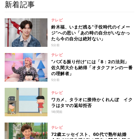
新着記事
テレビ
鈴木福、いまだ残る“子役時代のイメー
ジ”への思い「あの時の自分がいなかっ
たら今の自分は絶対ない」
5分前
テレビ
“バズる振り付け”には「8：2の法則」
佐久間大介も納得「オタクファンの一番
の理解者」
5分前
テレビ
ワカメ、タラオに接待かくれんぼ イク
ラはタマの返却拒否
1時間前
テレビ
72歳エッセイスト、60代で熟年結婚