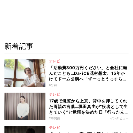
新着記事
テレビ
「活動費300万円ください」と会社に頼
んだことも…Da-iCE花村想太、15年か
けてドーム公演へ「ずーっとうっすらや
けど右肩上がり続けられていた」
6分前
テレビ
17歳で滋賀から上京、背中を押してくれ
た両親の言葉…堀田真由が“役者として生
きていく”と覚悟を決めた日「行ったん
やったら、もう帰られへんな」
2時間前
インタビュー
テレビ