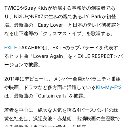
TWICEやStray Kidsが所属する事務所の創設者であ
り、NiziUやNEXZの生みの親であるJ.Y. Parkが初登
場。最新曲の「Easy Lover」と日本のテレビ初披露と
なる山下達郎の「クリスマス・イブ」を歌唱する。
EXILE
TAKAHIROは、EXILEのラブバラードを代表す
るヒット曲「Lovers Again」を＜EXILE RESPECT＞バ
ージョンで披露。
2011年にデビューし、メンバー全員がバラエティ番組
や映画、ドラマなど多方面に活躍している
Kis-My-Ft2
は、最新曲の「Curtain call」を披露。
若者を中心に、絶大な人気を誇る4ピースバンドの緑
黄色社会は、浜辺美波・赤楚衛二出演映画の主題歌で
ある最新曲「馬鹿の一つ覚え」を披露。