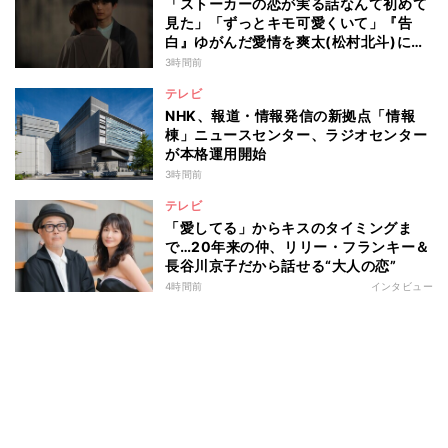
「ストーカーの恋が実る話なんて初めて
見た」「ずっとキモ可愛くいて」『告
白』ゆがんだ愛情を爽太(松村北斗)に向
ける視聴者の声
3時間前
テレビ
NHK、報道・情報発信の新拠点「情報
棟」ニュースセンター、ラジオセンター
が本格運用開始
3時間前
テレビ
「愛してる」からキスのタイミングま
で…20年来の仲、リリー・フランキー＆
長谷川京子だから話せる“大人の恋”
4時間前
インタビュー