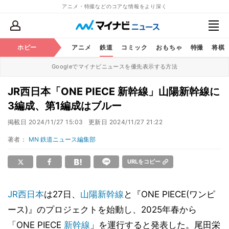
アニメ・特撮などのコアな情報をより深く
ホビー
アニメ
鉄道
コミック
おもちゃ
特撮
将棋
Googleでマイナビニュースを優先表示する方法
JR西日本「ONE PIECE 新幹線」山陽新幹線に
3編成、第1編成はブルー
掲載日
2024/11/27 15:03
更新日
2024/11/27 21:22
著者：
MN 鉄道ニュース編集部
URLをコピー
JR西日本
は27日、
山陽新幹線
と『ONE PIECE(ワンピ
ース)』のプロジェクトを始動し、2025年春から
「ONE PIECE
新幹線
」を運行すると発表した。尾田栄