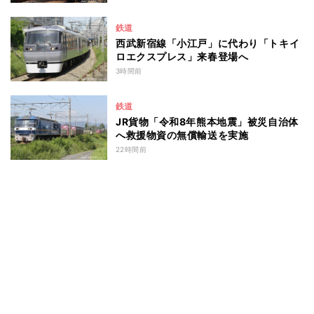
鉄道
西武新宿線「小江戸」に代わり「トキイ
ロエクスプレス」来春登場へ
3時間前
鉄道
JR貨物「令和8年熊本地震」被災自治体
へ救援物資の無償輸送を実施
22時間前