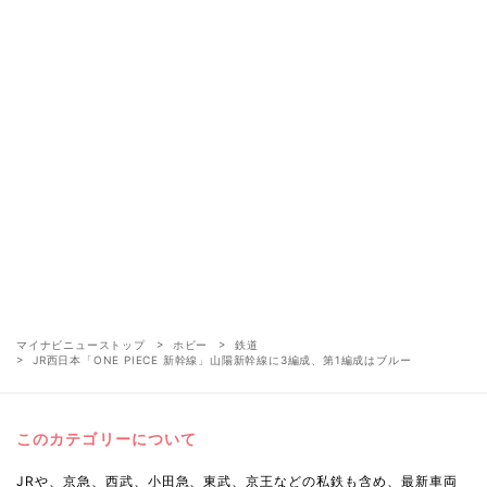
マイナビニューストップ
ホビー
鉄道
JR西日本「ONE PIECE 新幹線」山陽新幹線に3編成、第1編成はブルー
このカテゴリーについて
JRや、京急、西武、小田急、東武、京王などの私鉄も含め、最新車両