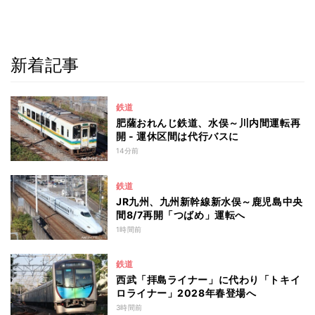
新着記事
鉄道
肥薩おれんじ鉄道、水俣～川内間運転再
開 - 運休区間は代行バスに
14分前
鉄道
JR九州、九州新幹線新水俣～鹿児島中央
間8/7再開「つばめ」運転へ
1時間前
鉄道
西武「拝島ライナー」に代わり「トキイ
ロライナー」2028年春登場へ
3時間前