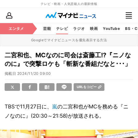
テレビ・映画・人気芸能人の最新情報
エンタメ
芸能
テレビ
ラジオ
映画
YouTube
BS・
Googleでマイナビニュースを優先表示する方法
二宮和也、MCなのに司会は斎藤工!?『ニノな
のに』で突撃ロケも「斬新な番組だなと･･･」
掲載日
2024/11/20 09:00
URLをコピー
TBSで11月27日に、
嵐
の二宮和也がMCを務める『ニ
ノなのに』(20:30～21:58)が放送される。