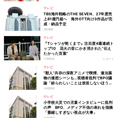
テレビ
TBS海外戦略のTHE SEVEN、27年度売
上81億円超へ 海外OTT向け3作品が完
成・納品予定
2時間前
テレビ
『Tシャツが乾くまで』注目度4週連続ト
ップ10 花火の音にかき消された“伝え
たかった言葉”
11時間前
レポート
テレビ
“獣人”共存の深夜アニメで喫煙、違法薬
物の連想シーンも…視聴者批判でBPO議
論「紛らわしいことは放送しないほう
が」
14時間前
テレビ
小学校火災での児童インタビューに批判
の声 BPO、メディア不信の表れを指摘
「萎縮しすぎない視点が大事」
14時間前