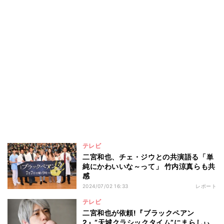
テレビ
二宮和也、チェ・ジウとの共演語る「単
純にかわいいな～って」 竹内涼真らも共
感
2024/07/02 16:33
レポート
テレビ
二宮和也が依頼!『ブラックペアン
2』“天城クラシックタイム”にまらしぃ