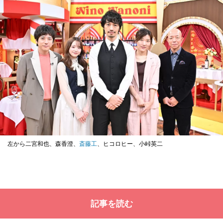
左から二宮和也、森香澄、
斎藤工
、ヒコロヒー、小峠英二
記事を読む