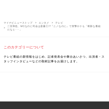
マイナビニューストップ
エンタメ
テレビ
二宮和也、MCなのに司会は斎藤工!?『ニノなのに』で突撃ロケも「斬新な番組
だなと･･･」
このカテゴリーについて
テレビ番組の新情報をはじめ、記者発表会や舞台あいさつ、出演者・ス
タッフインタビューなどの取材記事をお届けします。