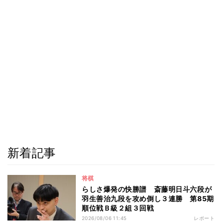
新着記事
将棋
らしさ爆発の快勝譜 斎藤明日斗六段が
羽生善治九段を攻め倒し３連勝 第85期
順位戦Ｂ級２組３回戦
2026/08/06 11:45
レポート