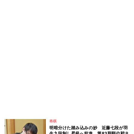
将棋
明暗分けた踏み込みの妙 近藤七段が羽
生九段制し昇級へ前進 第83期順位戦Ｂ