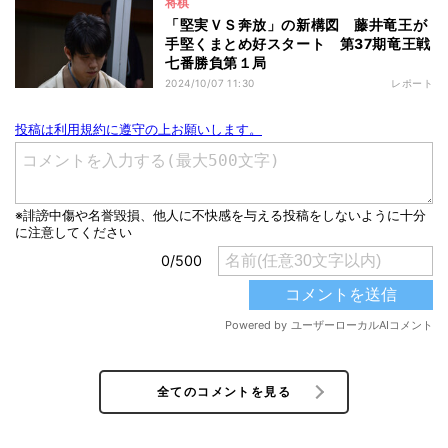
将棋
「堅実ＶＳ奔放」の新構図 藤井竜王が
手堅くまとめ好スタート 第37期竜王戦
七番勝負第１局
2024/10/07 11:30
レポート
全てのコメントを見る