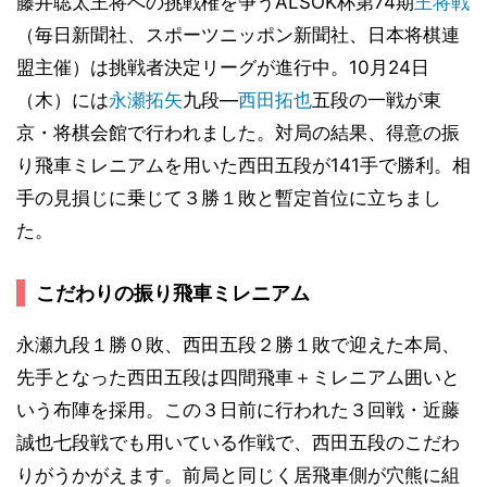
藤井聡太王将への挑戦権を争うALSOK杯第74期
王将戦
（毎日新聞社、スポーツニッポン新聞社、日本将棋連
盟主催）は挑戦者決定リーグが進行中。10月24日
（木）には
永瀬拓矢
九段―
西田拓也
五段の一戦が東
京・将棋会館で行われました。対局の結果、得意の振
り飛車ミレニアムを用いた西田五段が141手で勝利。相
手の見損じに乗じて３勝１敗と暫定首位に立ちまし
た。
こだわりの振り飛車ミレニアム
永瀬九段１勝０敗、西田五段２勝１敗で迎えた本局、
先手となった西田五段は四間飛車＋ミレニアム囲いと
いう布陣を採用。この３日前に行われた３回戦・近藤
誠也七段戦でも用いている作戦で、西田五段のこだわ
りがうかがえます。前局と同じく居飛車側が穴熊に組