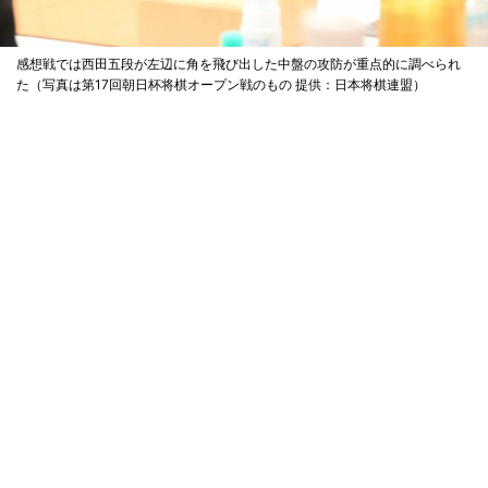
感想戦では西田五段が左辺に角を飛び出した中盤の攻防が重点的に調べられ
た（写真は第17回朝日杯将棋オープン戦のもの 提供：日本将棋連盟）