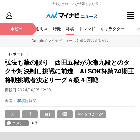
アニメ・特撮などのコアな情報をより深く
鉄道
コミック
ホビー
おもちゃ
特撮
将棋
トレンド
キャラクター
S
Googleでマイナビニュースを優先表示する方法
レポート
弘法も筆の誤り 西田五段が永瀬九段とのタ
クヤ対決制し挑戦に前進 ALSOK杯第74期王
将戦挑戦者決定リーグＡ級４回戦
掲載日
2024/10/25 12:20
著者：
将棋情報局
URLをコピー