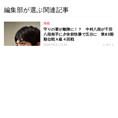
編集部が選ぶ関連記事
将棋
守りの要が敵陣に！？ 中村八段が千田
八段相手に夕休前快勝で五分に 第83期
順位戦Ａ級４回戦
2024/10/21 12:00
レポート