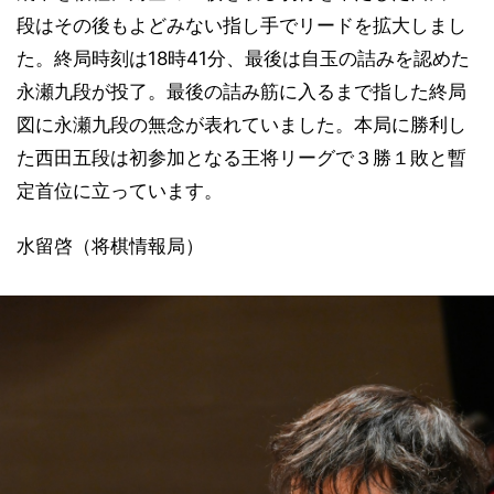
段はその後もよどみない指し手でリードを拡大しまし
た。終局時刻は18時41分、最後は自玉の詰みを認めた
永瀬九段が投了。最後の詰み筋に入るまで指した終局
図に永瀬九段の無念が表れていました。本局に勝利し
た西田五段は初参加となる王将リーグで３勝１敗と暫
定首位に立っています。
水留啓（将棋情報局）