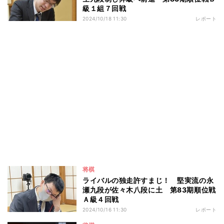
級１組７回戦
2024/10/18 11:30
レポート
将棋
ライバルの独走許すまじ！ 堅実流の永
瀬九段が佐々木八段に土 第83期順位戦
Ａ級４回戦
2024/10/16 11:30
レポート