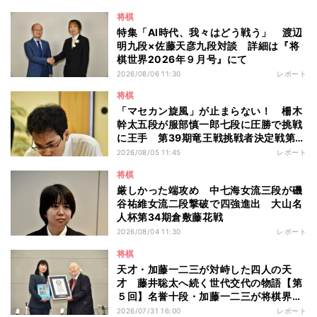
将棋
特集「AI時代、我々はどう戦う」 渡辺
明九段×佐藤天彦九段対談 詳細は『将
棋世界2026年９月号』にて
2026/08/06 11:30
レポート
将棋
「マセカン旋風」が止まらない！ 柵木
幹太五段が服部慎一郎七段に圧勝で挑戦
に王手 第39期竜王戦挑戦者決定戦第１
局
2026/08/05 11:45
レポート
将棋
厳しかった端攻め 中七海女流三段が磯
谷祐維女流二段撃破で四強進出 大山名
人杯第34期倉敷藤花戦
2026/08/04 11:30
レポート
将棋
天才・加藤一二三が対峙した四人の天
才 藤井聡太へ続く世代交代の物語【第
５回】名誉十段・加藤一二三が将棋界に
残したもの
2026/07/31 16:00
レポート