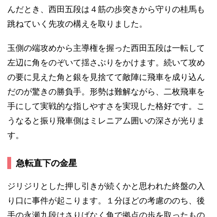
んだとき、西田五段は４筋の歩突きから守りの桂馬も
跳ねていく先攻の構えを取りました。
玉側の端攻めから主導権を握った西田五段は一転して
左辺に角をのぞいて揺さぶりをかけます。続いて攻め
の要に見えた角と銀を見捨てて敵陣に飛車を成り込ん
だのが驚きの勝負手。形勢は難解ながら、二枚飛車を
手にして実戦的な指しやすさを実現した格好です。こ
うなると振り飛車側はミレニアム囲いの深さが光りま
す。
急転直下の金星
ジリジリとした押し引きが続くかと思われた終盤の入
り口に事件が起こります。１分ほどの考慮ののち、後
手の永瀬九段はさりげなく角で拠点の歩を取ったもの