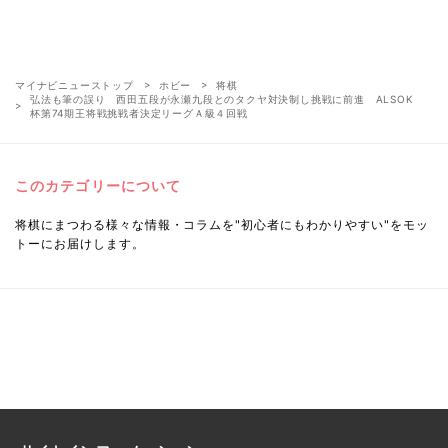
マイナビニューストップ
ホビー
将棋
弘法も筆の誤り 西田五段が永瀬九段とのタクヤ対決制し挑戦に前進 ALSOK
杯第74期王将戦挑戦者決定リーグＡ級４回戦
このカテゴリーについて
将棋にまつわる様々な情報・コラムを"初心者にもわかりやすい"をモッ
トーにお届けします。