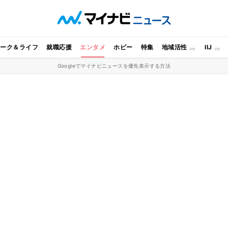
ワーク＆ライフ
就職応援
エンタメ
ホビー
特集
地域活性
IIJ
Googleでマイナビニュースを優先表示する方法