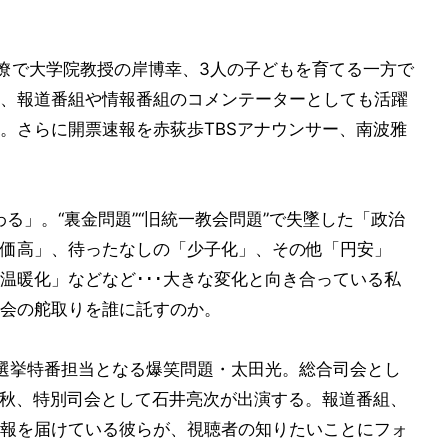
官僚で大学院教授の岸博幸、3人の子どもを育てる一方で
、報道番組や情報番組のコメンテーターとしても活躍
。さらに開票速報を赤荻歩TBSアナウンサー、南波雅
わる」。“裏金問題”“旧統一教会問題”で失墜した「政治
価高」、待ったなしの「少子化」、その他「円安」
温暖化」などなど･･･大きな変化と向き合っている私
会の舵取りを誰に託すのか。
S選挙特番担当となる爆笑問題・太田光。総合司会とし
千秋、特別司会として石井亮次が出演する。報道番組、
報を届けている彼らが、視聴者の知りたいことにフォ