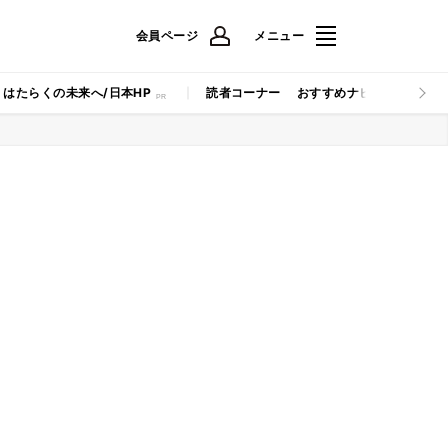
会員ページ
メニュー
はたらくの未来へ/日本HP
読者コーナー
おすすめナビ
マイナビB