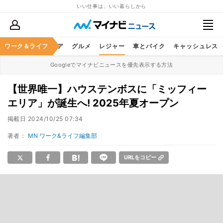
いい仕事は、いい暮らしから
暮らし
ワーク＆ライフ
ヘルスケア
グルメ
レジャー
車とバイク
キャッシュレス
Googleでマイナビニュースを優先表示する方法
【世界唯一】ハウステンボスに「ミッフィー
エリア」が誕生へ! 2025年夏オープン
掲載日
2024/10/25 07:34
著者：
MN ワーク&ライフ編集部
URLをコピー