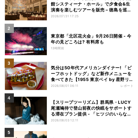
館システィーナ・ホール」で夕食会&生
演奏を楽しむツアーを販売 – 徳島を巡る
5つのコース
2026/07/31 17:25
東京都「北区花火会」9月26日開催 - 今
年の見どころは? 有料席も
13時間前
気分は50年代アメリカンダイナー! 「ビ
ーフホットドッグ」など新作メニューを
食べてきた【1955 東京ベイ by 星野リ
ゾート宿泊レポ】
2026/08/01 06:11
レポート
【スリープツーリズム】群馬県・LUCY
尾瀬鳩待で登山前夜の快眠をサポートす
る滞在プラン提供 - 「ヒツジのいらない
枕」とコラボ
2026/08/03 12:11