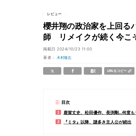
レビュー
櫻井翔の政治家を上回る
師 リメイクが続く今こ
掲載日
2024/10/23 11:00
著者：
木村隆志
URLをコピー
目次
鹿賀丈史、松田優作、長渕剛…何度も
1
『ミタ』以降、謎多き主人公が続出
2