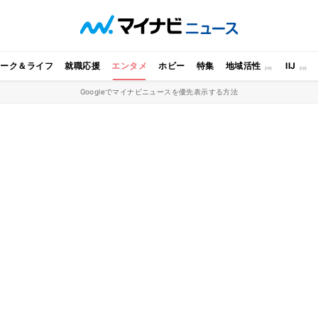
ワーク＆ライフ
就職応援
エンタメ
ホビー
特集
地域活性
IIJ
Googleでマイナビニュースを優先表示する方法