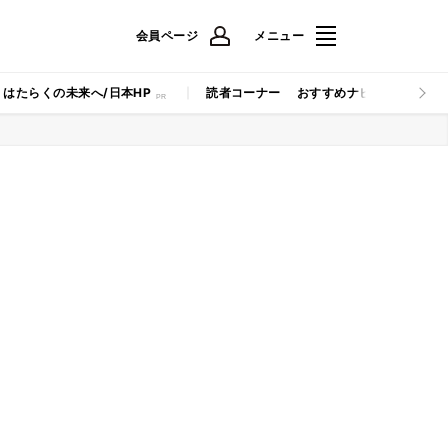
会員ページ
メニュー
はたらくの未来へ/日本HP
読者コーナー
おすすめナビ
マイナビB