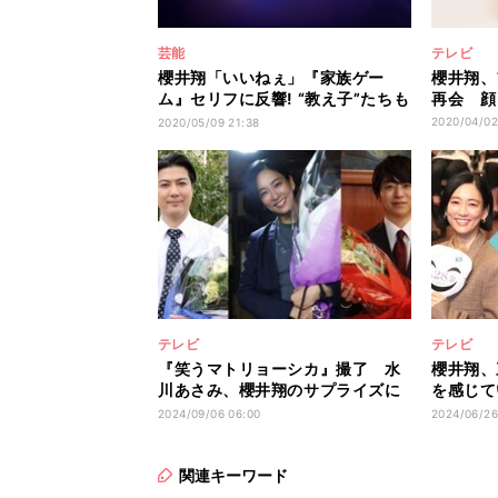
芸能
テレビ
櫻井翔「いいねぇ」『家族ゲー
櫻井翔、
ム』セリフに反響! “教え子”たちも
再会 顔
歓喜
2020/04/02
2020/05/09 21:38
テレビ
テレビ
『笑うマトリョーシカ』撮了 水
櫻井翔、
川あさみ、櫻井翔のサプライズに
を感じて
感激＆ハグ
「嵐のM
2024/09/06 06:00
2024/06/26
関連キーワード