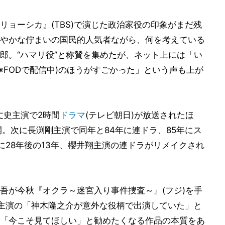
ョーシカ』(TBS)で演じた政治家役の印象がまだ残
やかな佇まいの国民的人気者ながら、何を考えている
郎。“ハマリ役”と称賛を集めたが、ネット上には「い
※FODで配信中)のほうがすごかった」という声も上が
丈史主演で2時間
ドラマ
(テレビ朝日)が放送されたほ
。次に長渕剛主演で同年と84年に連ドラ、85年にス
らに28年後の13年、櫻井翔主演の連ドラがリメイクされ
吾が今秋『オクラ～迷宮入り事件捜査～』(フジ)を手
)主演の「神木隆之介が意外な役柄で出演していた」と
「今こそ見てほしい」と勧めたくなる作品の本質をあ