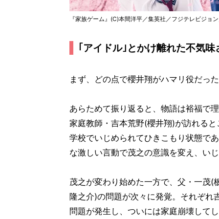
『家族ゲーム』(C)本間洋平／集英社／フジテレビジョ
｢アイドル｣とかけ離れた不気味
まず、どの点で櫻井翔がハマリ役だった
あらためて振り返ると、物語は裕福で理
家庭教師・吉本荒野(櫻井翔)が訪れると
学校でいじめられてひきこもり状態であ
な激しい言動で茂之の意識を変え、いじ
茂之が変わり始めた一方で、父・一茂(板
隆之介)の問題が次々に発覚。それぞれ
問題が発生し、ついには家庭崩壊してし