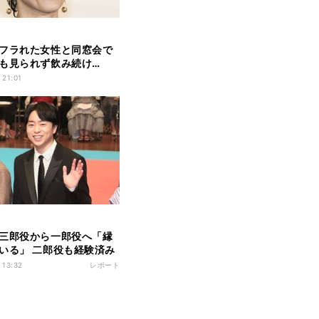
フラれた女性と同窓会で
も見られず飲み続け…
 21:01
三郎役から一郎役へ「縁
いる」 二郎役も経験済み
Vの中で…」
 13:32
レポート