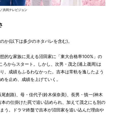
ン／共同テレビジョン
さ
のか(以下は多少のネタバレを含む)。
想的な家族に見える沼田家に「東大合格率100%」の
ころからスタート。しかし、次男・茂之(浦上晟周)は
り、成績もふるわなかった。吉本は常軌を逸したよう
めを止め、成績を上げていく。
尾創路)、母・佳代子(鈴木保奈美)、長男・慎一(神木
吉本の仕掛けた罠で追い詰められ、加えて茂之にも別の
まう。ドラマ終盤で吉本が沼田家を追い込んだ理由や