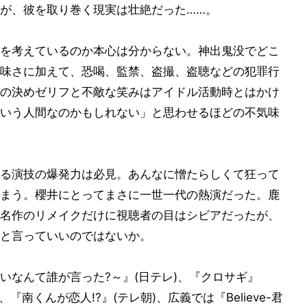
が、彼を取り巻く現実は壮絶だった……。
を考えているのか本心は分からない。神出鬼没でどこ
味さに加えて、恐喝、監禁、盗撮、盗聴などの犯罪行
の決めゼリフと不敵な笑みはアイドル活動時とはかけ
いう人間なのかもしれない」と思わせるほどの不気味
る演技の爆発力は必見。あんなに憎たらしくて狂って
まう。櫻井にとってまさに一世一代の熱演だった。鹿
名作のリメイクだけに視聴者の目はシビアだったが、
と言っていいのではないか。
悪いなんて誰が言った?～』(日テレ)、『クロサギ』
)、『南くんが恋人!?』(テレ朝)、広義では『Believe-君