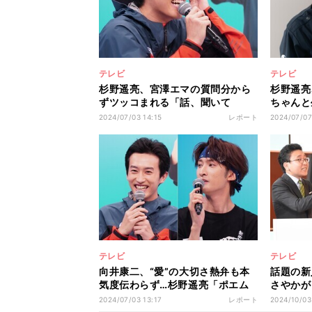
テレビ
テレビ
杉野遥亮、宮澤エマの質問分から
杉野遥亮
ずツッコまれる「話、聞いて
ちゃんと
た!?」
ら“本業
2024/07/03 14:15
レポート
2024/07/07
テレビ
テレビ
向井康二、“愛”の大切さ熱弁も本
話題の新
気度伝わらず…杉野遥亮「ポエム
さやかが
なの?」
い怖い(
2024/07/03 13:17
レポート
2024/10/03