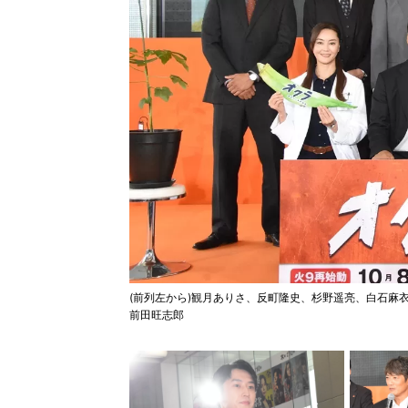
(前列左から)観月ありさ、反町隆史、杉野遥亮、白石麻
前田旺志郎