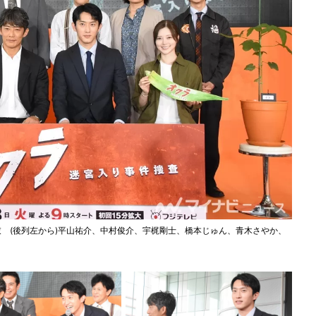
衣 (後列左から)平山祐介、中村俊介、宇梶剛士、橋本じゅん、青木さやか、