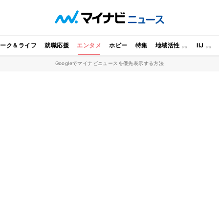
ワーク＆ライフ
就職応援
エンタメ
ホビー
特集
地域活性
IIJ
Googleでマイナビニュースを優先表示する方法