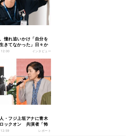
、憧れ追いかけ「自分を
生きてなかった」日々か
”追求できる俳優へ
 12:00
インタビュー
人・フジ上垣アナに青木
ロックオン 共演者「怖
笑)」
 12:59
レポート