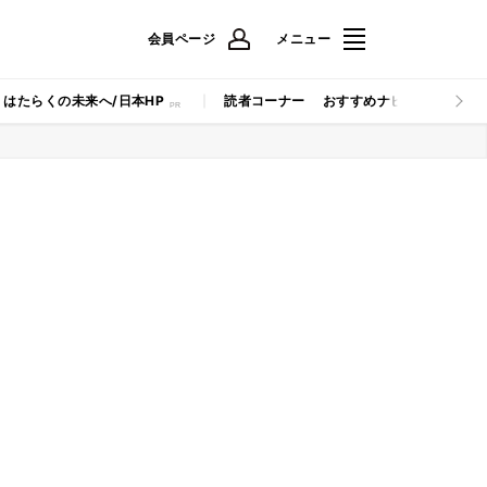
会員ページ
メニュー
はたらくの未来へ/日本HP
読者コーナー
おすすめナビ
マイナビB