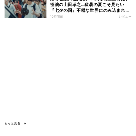
怪演の山田孝之…猛暑の夏こそ見たい
『七夕の国』不穏な世界にのみ込まれる
超常ミステリー
10時間前
レビュー
もっと見る