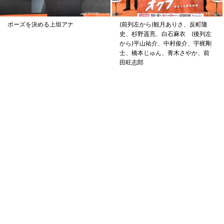
ポーズを決める上垣アナ
(前列左から)観月ありさ、反町隆
史、杉野遥亮、白石麻衣 (後列左
から)平山祐介、中村俊介、宇梶剛
士、橋本じゅん、青木さやか、前
田旺志郎