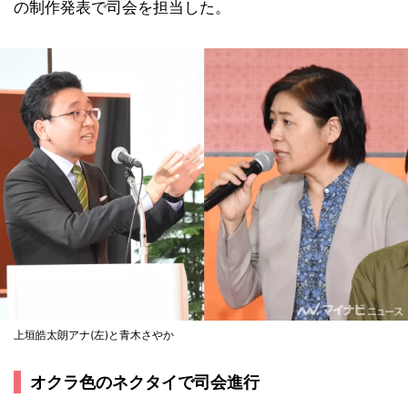
の制作発表で司会を担当した。
上垣皓太朗アナ(左)と青木さやか
オクラ色のネクタイで司会進行