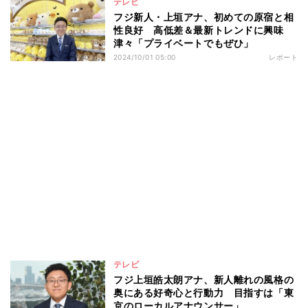
テレビ
フジ新人・上垣アナ、初めての原宿と相
性良好 高低差＆最新トレンドに興味
津々「プライベートでもぜひ」
2024/10/01 05:00
レポート
テレビ
フジ上垣皓太朗アナ、新人離れの風格の
奥にある好奇心と行動力 目指すは「東
京のローカルアナウンサー」