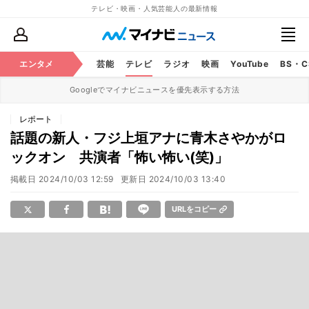
テレビ・映画・人気芸能人の最新情報
エンタメ
芸能
テレビ
ラジオ
映画
YouTube
BS・
Googleでマイナビニュースを優先表示する方法
レポート
話題の新人・フジ上垣アナに青木さやかがロ
ックオン 共演者「怖い怖い(笑)」
掲載日
2024/10/03 12:59
更新日
2024/10/03 13:40
URLをコピー