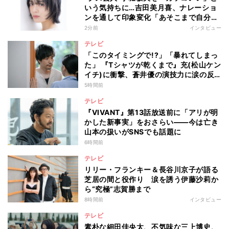
いう気持ちに…吉田美月喜、ナレーショ
ンを通して印象変化「あそこまで自分に
正直に生きられる人は、なかなかいな
2分前
インタビュー
い」
テレビ
「このタイミングで!?」「暴れてしまっ
た」 『Tシャツが乾くまで』充(松山ケン
イチ)に衝撃、蒼井優の演技力に涙の反
響も
5時間前
テレビ
『VIVANT』第13話放送前に「アリが明
かした新事実」をおさらい――今は亡き
山本の扱いがSNSでも話題に
6時間前
テレビ
リリー・フランキー＆長谷川京子が語る
芝居の間と役作り 涙を誘う伊藤沙莉か
ら“究極”志賀勝まで
8時間前
インタビュー
テレビ
素朴な細田佳央太、不気味な三上博史、