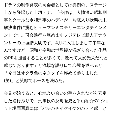
ドラマの制作発表の司会者としては異例の、ステージ
上から登場した上垣アナ。「今作は、人情深い昭和刑
事とクールな令和刑事のバディが、お蔵入り状態の未
解決事件に挑むヒューマンミステリーエンタテインメ
ントです。司会進行を務めますフジテレビ新人アナウ
ンサーの上垣皓太朗です。4月に入社しまして半年な
んですけど、昭和と令和の世界観が混ざり合った作品
のPRを担当することが多くて、改めて大変光栄だなと
感じております」と流暢な語り口で心境を述べると、
「今日はオクラ色のネクタイを締めて参りました
(笑)」と笑顔でポーズを決めた。
会見が始まると、心地よい合いの手を入れながら安定
した進行ぶりで、刑事役の反町隆史と平山祐介の2ショ
ット場面写真には「バチバチイケイケのバディ感」と