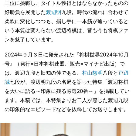
王位に挑戦し、タイトル獲得とはならなかったものの
好勝負を展開した
渡辺明
九段。時代の流れに合わせて
柔軟に変化しつつも、指し手に一本筋が通っていると
いう本質は変わらない渡辺将棋は、昔も今も将棋ファ
ンを魅了しています。
2024年９月３日に発売された『将棋世界2024年10月
号』（発行=日本将棋連盟、販売=マイナビ出版）で
は、渡辺九段と旧知の仲である、
村山慈明
八段と
戸辺
誠
七段が、渡辺明九段の名局を語った特集「渡辺将棋
を大いに語る～印象に残る厳選20番～」を掲載してい
ます。本稿では、本特集よりお二人が感じた渡辺九段
の印象的なエピソードなどを抜粋してお送りします。