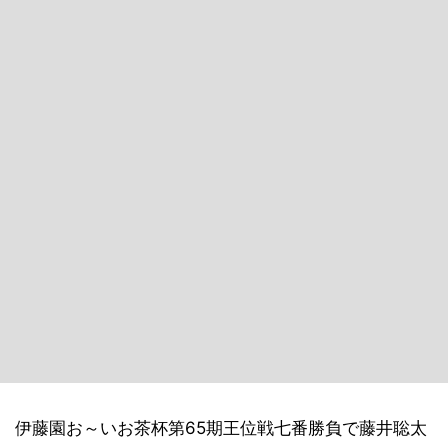
伊藤園お～いお茶杯第65期王位戦七番勝負で藤井聡太