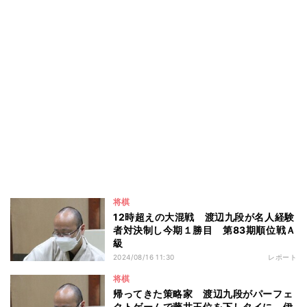
将棋
12時超えの大混戦 渡辺九段が名人経験
者対決制し今期１勝目 第83期順位戦Ａ
級
2024/08/16 11:30
レポート
将棋
帰ってきた策略家 渡辺九段がパーフェ
クトゲームで藤井王位を下しタイに 伊