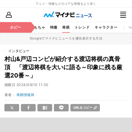
アニメ・特撮などのコアな情報をより深く
鉄道
コミック
ホビー
おもちゃ
特撮
将棋
トレンド
キャラクター
S
Googleでマイナビニュースを優先表示する方法
インタビュー
村山&戸辺コンビが紹介する渡辺将棋の真骨
頂 「渡辺将棋を大いに語る～印象に残る厳
選20番～」
掲載日
2024/09/10 11:30
著者：
将棋情報局
URLをコピー