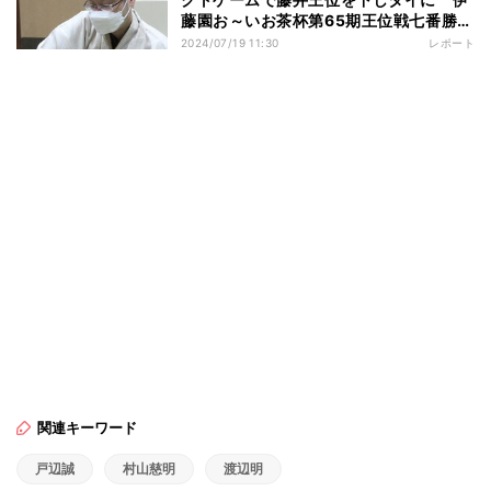
藤園お～いお茶杯第65期王位戦七番勝負
第２局
2024/07/19 11:30
レポート
関連キーワード
戸辺誠
村山慈明
渡辺明