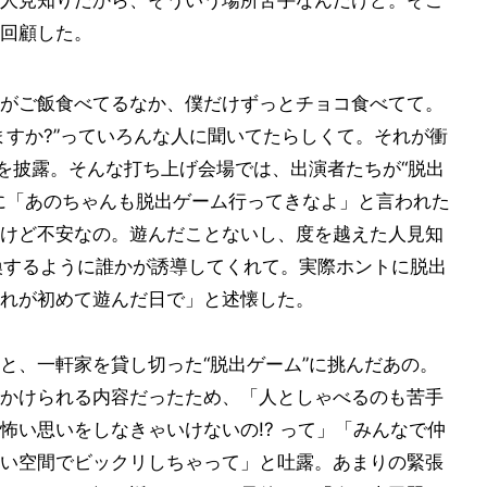
人見知りだから、そういう場所苦手なんだけど。そこ
回顧した。
がご飯食べてるなか、僕だけずっとチョコ食べてて。
ますか?”っていろんな人に聞いてたらしくて。それが衝
ドを披露。そんな打ち上げ会場では、出演者たちが“脱出
に「あのちゃんも脱出ゲーム行ってきなよ」と言われた
けど不安なの。遊んだことないし、度を越えた人見知
交換するように誰かが誘導してくれて。実際ホントに脱出
れが初めて遊んだ日で」と述懐した。
と、一軒家を貸し切った“脱出ゲーム”に挑んだあの。
かけられる内容だったため、「人としゃべるのも苦手
怖い思いをしなきゃいけないの!? って」「みんなで仲
い空間でビックリしちゃって」と吐露。あまりの緊張