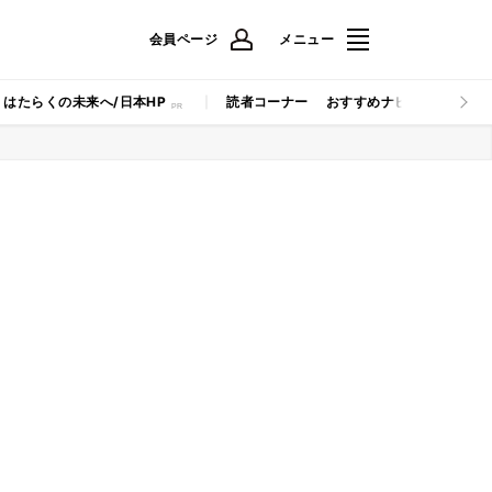
会員ページ
メニュー
はたらくの未来へ/日本HP
読者コーナー
おすすめナビ
マイナビB