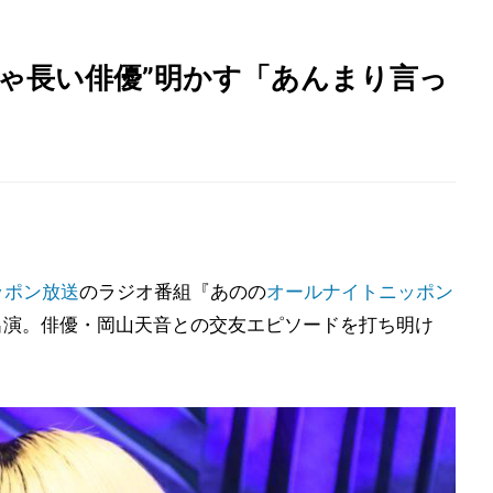
ゃ長い俳優”明かす「あんまり言っ
ッポン放送
のラジオ番組『あのの
オールナイトニッポン
:30)に出演。俳優・岡山天音との交友エピソードを打ち明け