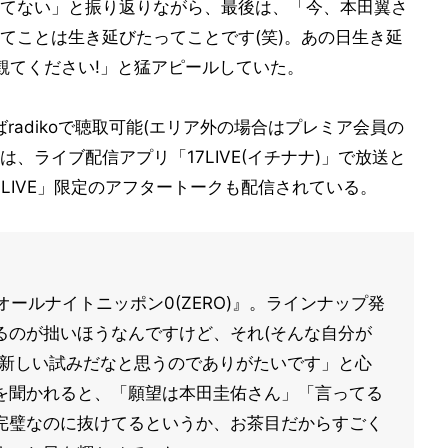
てない」と振り返りながら、最後は、「今、本田翼さ
てことは生き延びたってことです(笑)。あの日生き延
観てください!」と猛アピールしていた。
radikoで聴取可能(エリア外の場合はプレミア会員の
、ライブ配信アプリ「17LIVE(イチナナ)」で放送と
LIVE」限定のアフタートークも配信されている。
オールナイトニッポン0(ZERO)』。ラインナップ発
るのが拙いほうなんですけど、それ(そんな自分が
た新しい試みだなと思うのでありがたいです」と心
を聞かれると、「願望は本田圭佑さん」「言ってる
完璧なのに抜けてるというか、お茶目だからすごく