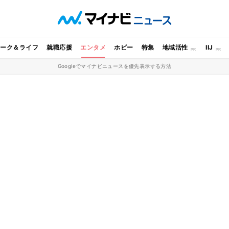
ワーク＆ライフ
就職応援
エンタメ
ホビー
特集
地域活性
IIJ
Googleでマイナビニュースを優先表示する方法