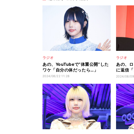
ラジオ
ラジオ
あの、YouTubeで“体重公開”した
あの、ロ
ワケ「自分の体だったら…」
に返信「
ませんか
2024/08/22 11:28
2024/08/09