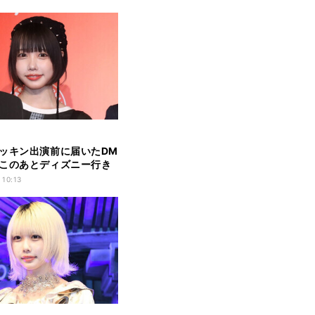
ッキン出演前に届いたDM
このあとディズニー行き
?」
 10:13