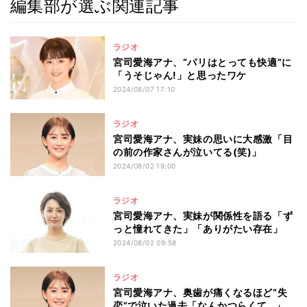
編集部が選ぶ関連記事
ラジオ
宮司愛海アナ、“パリはとっても快適”に
「うそじゃん!」と思ったワケ
2024/08/07 17:10
ラジオ
宮司愛海アナ、実妹の思いに大感激「目
の前の作家さんが泣いてる(笑)」
2024/08/02 19:00
ラジオ
宮司愛海アナ、実妹が関係性を語る「ず
っと憧れてきた」「ありがたい存在」
2024/08/02 09:58
ラジオ
宮司愛海アナ、奥歯が痛くなるほど“失
恋”で泣いた過去「なんかつらくて…」