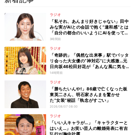
ラジオ
「私それ、あんまり好きじゃない」田中
みな実がAIとの会話で抱く“違和感”とは
「自分の都合のいいようにAIを使ってる
人たちって…」
3時間前
ラジオ
「奇跡的」「偶然な出来事」駅でバッタ
リ会った大女優の“神対応”に大感激…元
日向坂46松田好花が「あんな風に気を使
える人になりたい」と感動した“振る舞
14時間前
い”とは
ラジオ
「勝ちたいんや!」86歳で亡くなった板
東英二さん、明石家さんまを驚かせ
た“女装”秘話「執念がすごい」
2026/08/07 08:00
ラジオ
「いい人キャラが…」「キャラクターと
はいえ…」お笑い芸人の離婚発表に有吉
弘行が胸中吐露