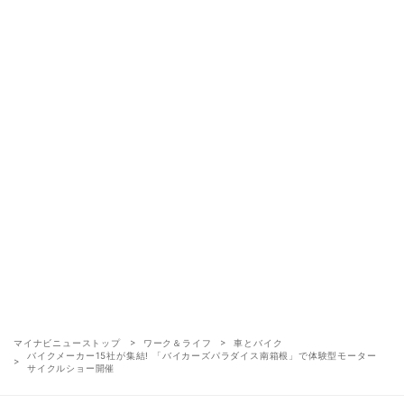
マイナビニューストップ
ワーク＆ライフ
車とバイク
バイクメーカー15社が集結! 「バイカーズパラダイス南箱根」で体験型モーター
サイクルショー開催