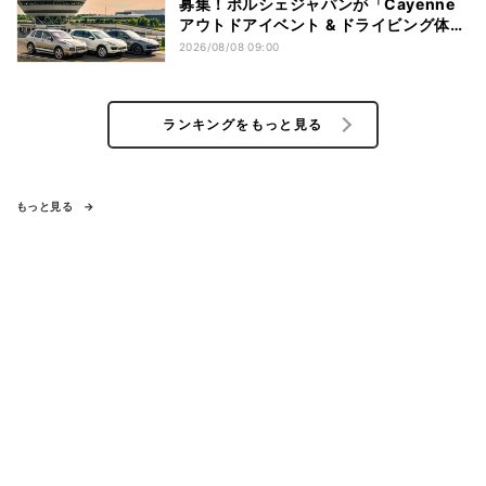
募集！ポルシェジャパンが「Cayenne
アウトドアイベント & ドライビング体
験」を開催
2026/08/08 09:00
ランキングをもっと見る
もっと見る