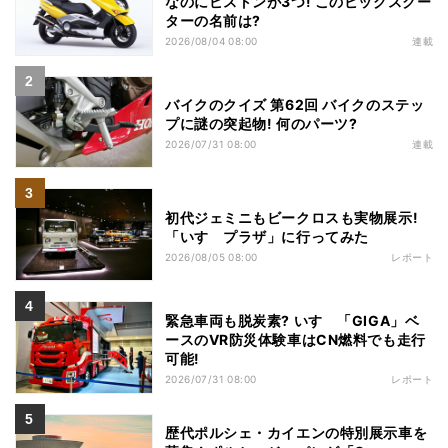
なのにピストンが3つ! このビッグスクー
ターの名前は?
2026/08/04 08:00
連載
バイクのクイズ 第62回 バイクのステッ
プに謎の突起物! 何のパーツ?
2026/07/31 08:00
連載
初代ジェミニもビークロスも実物展示!
「いすゞプラザ」に行ってみた
2026/08/05 08:00
レポート
緊急車両も脱炭素? いすゞ「GIGA」ベ
ースのVR防災体験車はCN燃料でも走行
可能!
2026/07/31 08:00
レポート
歴代ポルシェ・カイエンの特別展示車を