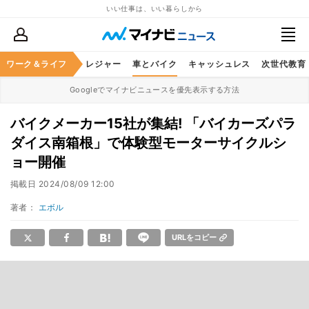
いい仕事は、いい暮らしから
ヘルスケア
ワーク＆ライフ
グルメ
レジャー
車とバイク
キャッシュレス
次世代教育
Googleでマイナビニュースを優先表示する方法
バイクメーカー15社が集結! 「バイカーズパラ
ダイス南箱根」で体験型モーターサイクルシ
ョー開催
掲載日
2024/08/09 12:00
著者：
エボル
URLをコピー