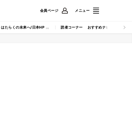
会員ページ
メニュー
はたらくの未来へ/日本HP
読者コーナー
おすすめナビ
マイナビB