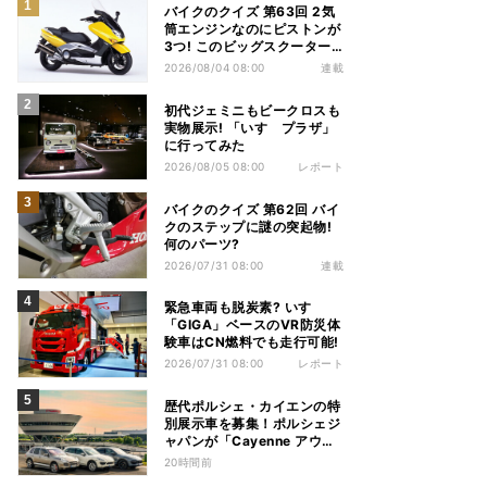
バイクのクイズ 第63回 2気
筒エンジンなのにピストンが
3つ! このビッグスクーター
の名前は?
2026/08/04 08:00
連載
初代ジェミニもビークロスも
実物展示! 「いすゞプラザ」
に行ってみた
2026/08/05 08:00
レポート
バイクのクイズ 第62回 バイ
クのステップに謎の突起物!
何のパーツ?
2026/07/31 08:00
連載
緊急車両も脱炭素? いすゞ
「GIGA」ベースのVR防災体
験車はCN燃料でも走行可能!
2026/07/31 08:00
レポート
歴代ポルシェ・カイエンの特
別展示車を募集！ポルシェジ
ャパンが「Cayenne アウト
ドアイベント & ドライビン
20時間前
グ体験」を開催