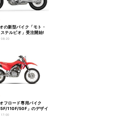
ク
オの新型バイク「モト・
 ステルビオ」受注開始!
価格は
 08:20
ク
オフロード専用バイク
25F/110F/50F」のデザイ
! 台数限定で発売
 17:00