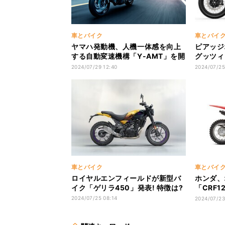
車とバイク
車とバイ
ヤマハ発動機、人機一体感を向上
ピアッジ
する自動変速機構「Y-AMT」を開
グッツィ
発 - 年内発売の新製品に搭載
気になる
2024/07/29 12:40
2024/07/25
車とバイク
車とバイ
ロイヤルエンフィールドが新型バ
ホンダ、
イク「ゲリラ450」発表! 特徴は?
「CRF1
ンを変更
2024/07/25 08:14
2024/07/23