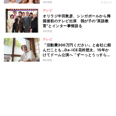
の傾向を“視聴率無視”で徹底分析
4時間前
レビュー
テレビ
オリラジ中田敦彦、シンガポールから帰
国後初のテレビ出演 我が子の“英語教
育”とインター事情語る
5時間前
テレビ
「活動費300万円ください」と会社に頼
んだことも…Da-iCE花村想太、15年か
けてドーム公演へ「ずーっとうっすらや
けど右肩上がり続けられていた」
9時間前