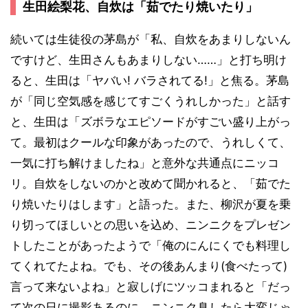
生田絵梨花、自炊は「茹でたり焼いたり」
続いては生徒役の茅島が「私、自炊をあまりしないん
ですけど、生田さんもあまりしない……」と打ち明け
ると、生田は「ヤバい! バラされてる!」と焦る。茅島
が「同じ空気感を感じてすごくうれしかった」と話す
と、生田は「ズボラなエピソードがすごい盛り上がっ
て。最初はクールな印象があったので、うれしくて、
一気に打ち解けましたね」と意外な共通点にニッコ
リ。自炊をしないのかと改めて聞かれると、「茹でた
り焼いたりはします」と語った。また、柳沢が夏を乗
り切ってほしいとの思いを込め、ニンニクをプレゼン
トしたことがあったようで「俺のにんにくでも料理し
てくれてたよね。でも、その後あんまり(食べたって)
言って来ないよね」と寂しげにツッコまれると「だっ
て次の日に撮影あるのに、ニンニク臭したら大変じゃ