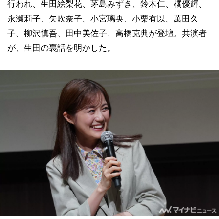
行われ、生田絵梨花、茅島みずき、鈴木仁、橘優輝、
永瀬莉子、矢吹奈子、小宮璃央、小栗有以、萬田久
子、柳沢慎吾、田中美佐子、高橋克典が登壇。共演者
が、生田の裏話を明かした。