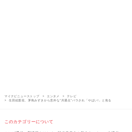
マイナビニューストップ
エンタメ
テレビ
生田絵梨花、茅島みずきから意外な“共通点”バラされ「やばい!」と焦る
このカテゴリーについて