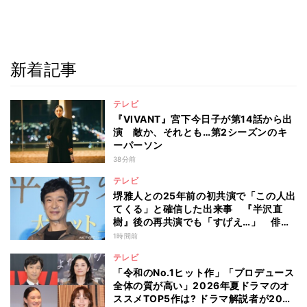
新着記事
テレビ
『VIVANT』宮下今日子が第14話から出
演 敵か、それとも…第2シーズンのキ
ーパーソン
38分前
テレビ
堺雅人との25年前の初共演で「この人出
てくる」と確信した出来事 『半沢直
樹』後の再共演でも「すげえ…」 俳優
としての“初体験”を阿部寛が告白
1時間前
テレビ
「令和のNo.1ヒット作」「プロデュース
全体の質が高い」2026年夏ドラマのオ
ススメTOP5作は? ドラマ解説者が20作