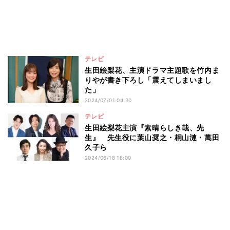
テレビ
生田絵梨花、主演ドラマ主題歌を竹内ま
りやが書き下ろし「震えてしまいまし
た」
2024/07/01 04:30
テレビ
生田絵梨花主演『素晴らしき哉、先
生』 先生役に葉山奨之・桐山漣・萬田
久子ら
2024/06/18 18:00