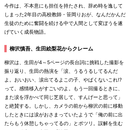
今作は、不本意にも担任を持たされ、辞め時を逸して
しまった2年目の高校教師・笹岡りおが、なんだかんだ
生徒のために奮闘を続ける中で人間として変ぼうを遂
げていく成長物語。
柳沢慎吾、生田絵梨花からクレーム
柳沢は、生田が4～5ページの長台詞に挑戦した撮影を
振り返り、生田の熱演を「涙、うるうるしてるんだ
よ。おいおい、涙出てるよこの子、やばくないこれ!?
って。感情移入がすごいのよ。もう一回撮るときに、
また涙を浮かべて同じ芝居して、すんげーと思って」
と絶賛する。しかし、カメラの前から柳沢の前に移動
したときには涙がおさまっていたようで「俺の前に出
たらもう休憩しちゃってるの」とポツリ。誤解を生む