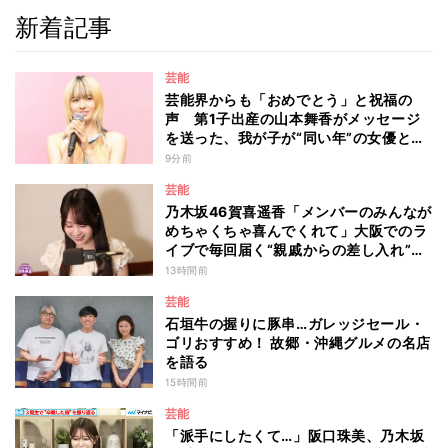
新着記事
芸能
芸能界からも「おめでとう」と祝福の
声 第1子出産の山本舞香がメッセージ
を送った、我が子が“同い年”の女優と
は 今月1日には2年在籍した所属事務所
9分前
からの退所を報告「自分の進むべき道を
芸能
改めて考えながら…」
乃木坂46賀喜遥香「メンバーのみんなが
めちゃくちゃ喜んでくれて」大阪でのラ
イブで毎回届く“親戚からの差し入れ”と
は？
13時間前
芸能
石垣牛の握りに豚串…ガレッジセール・
ゴリおすすめ！ 故郷・沖縄グルメの名店
を語る
15時間前
芸能
「派手にしたくて…」阪口珠美、乃木坂