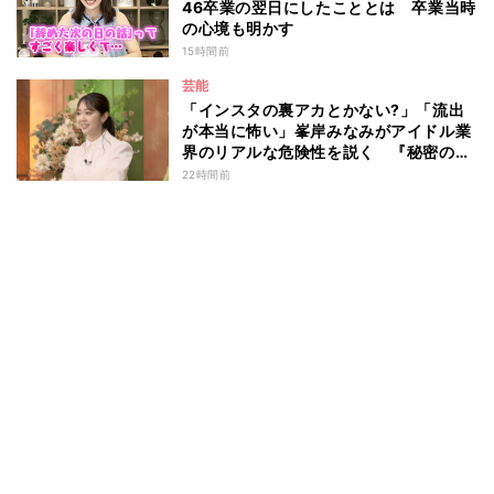
46卒業の翌日にしたこととは 卒業当時
の心境も明かす
15時間前
芸能
「インスタの裏アカとかない?」「流出
が本当に怖い」峯岸みなみがアイドル業
界のリアルな危険性を説く 『秘密のマ
マ園』特別編
22時間前