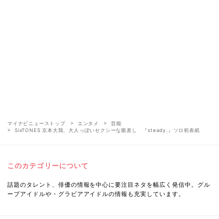
マイナビニューストップ
エンタメ
芸能
SixTONES 京本大我、大人っぽいセクシーな眼差し 『steady.』ソロ初表紙
このカテゴリーについて
話題のタレント、俳優の情報を中心に要注目ネタを幅広く発信中。グル
ープアイドルや・グラビアアイドルの情報も充実しています。