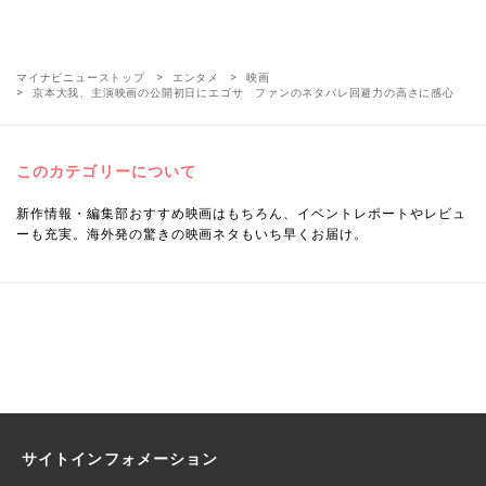
マイナビニューストップ
エンタメ
映画
京本大我、主演映画の公開初日にエゴサ ファンのネタバレ回避力の高さに感心
このカテゴリーについて
新作情報・編集部おすすめ映画はもちろん、イベントレポートやレビュ
ーも充実。海外発の驚きの映画ネタもいち早くお届け。
サイトインフォメーション