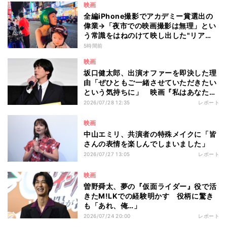
映画
全編iPhone撮影でアカデミー賞選出の
偉業→「夜市での映画撮影は無理」とい
う常識をはねのけて映し出した"リア
ル"とは――ツォウ監督が語る映画『左
5時間前
利き少女』の舞台裏
映画
坂口健太郎、出演オファーを即決した理
由「ぜひともご一緒させていただきたい
という気持ちに」 映画『私はあなたを
知らない、』完成披露舞台挨拶
2026/07/28 12:35
レポート
映画
中山エミリ、共演者の特殊メイクに「皆
さんの表情を楽しんでしまいました」
2026/07/27 13:05
レポート
映画
曽野舜太、夢の『仮面ライダー』役で活
きたM!LKでの経験明かす 役柄に驚き
も「あれ、俺…」
2026/07/24 20:00
レポート