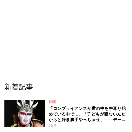
新着記事
映画
「コンプライアンスが世の中を牛耳り始
めている中で...」「子どもが観ないんだ
からと好き勝手やっちゃう」――デーモ
ン閣下が語る映画『レディ・オア・ノッ
2分前
ト2』の"狂気"とは?