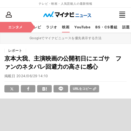
テレビ・映画・人気芸能人の最新情報
エンタメ
芸能
テレビ
ラジオ
映画
YouTube
BS・CS番組
話題
Googleでマイナビニュースを優先表示する方法
レポート
京本大我、主演映画の公開初日にエゴサ フ
ァンのネタバレ回避力の高さに感心
掲載日
2024/06/29 14:10
URLをコピー