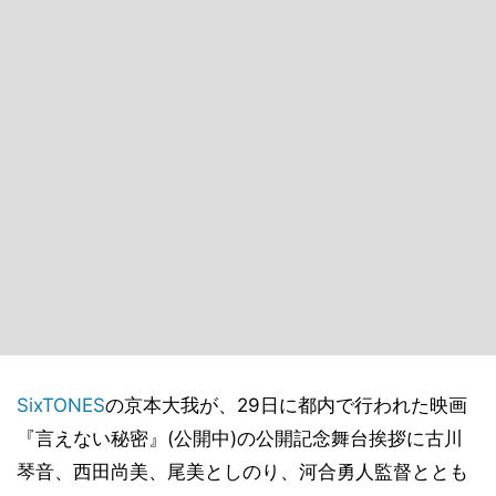
SixTONES
の京本大我が、29日に都内で行われた映画
『言えない秘密』(公開中)の公開記念舞台挨拶に古川
琴音、西田尚美、尾美としのり、河合勇人監督ととも