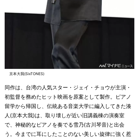
京本大我(SixTONES)
同作は、台湾の人気スター・ジェイ・チョウが主演・
初監督を務めたヒット映画を原案として製作。ピアノ
留学から帰国し、伝統ある音楽大学に編入してきた湊
人(京本大我)は、取り壊しが近い旧講義棟の演奏室
で、神秘的なピアノを奏でる雪乃(古川琴音)と出会
う。今までに耳にしたことのない美しい旋律に強く惹