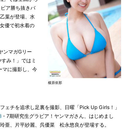
ラビア勝ち抜きバ
乙葉が登場、水
手女優で初水着の
、ヤンマガGリー
やすみ！」ではミ
ーマに撮影し、今
榎原依那
チを追求し足裏を撮影、日曜「Pick Up Girls！」
8
・7期研究生グラビア！ヤンマガさん、はじめまし
玲亜、片平紗麗、呉優菜 松永悠良が登場する。