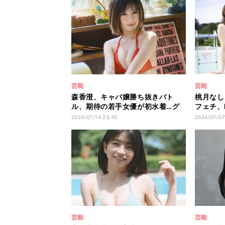
芸能
芸能
森香澄、キャバ嬢勝ち抜きバト
桃月なし
ル、期待の若手女優が初水着…グ
フェチ、
ラビア9連発
ビア8連
2024/07/14 23:43
2024/07/07
芸能
芸能