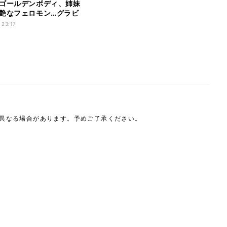
ゴールデンボディ、姉妹
艶なフェロモン…グラビ
発
 23:17
は異なる場合があります。予めご了承ください。