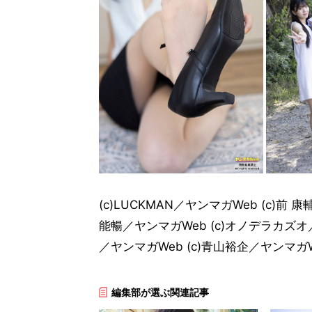
(c)LUCKMAN／ヤンマガWeb (c)前 
能暢／ヤンマガWeb (c)オノデラカズオ／ヤ
／ヤンマガWeb (c)青山裕企／ヤンマガ
編集部が選ぶ関連記事