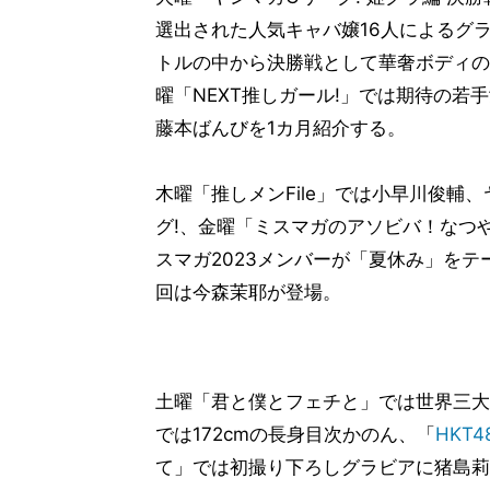
選出された人気キャバ嬢16人によるグ
トルの中から決勝戦として華奢ボディの
曜「NEXT推しガール!」では期待の若
藤本ばんびを1カ月紹介する。
木曜「推しメンFile」では小早川俊輔
グ!、金曜「ミスマガのアソビバ！なつ
スマガ2023メンバーが「夏休み」をテ
回は今森茉耶が登場。
土曜「君と僕とフェチと」では世界三大フェ
では172cmの長身目次かのん、「
HKT4
て」では初撮り下ろしグラビアに猪島莉