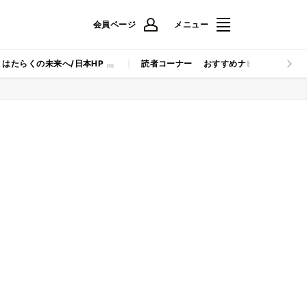
会員ページ
メニュー
はたらくの未来へ/日本HP
読者コーナー
おすすめナビ
マイナビB