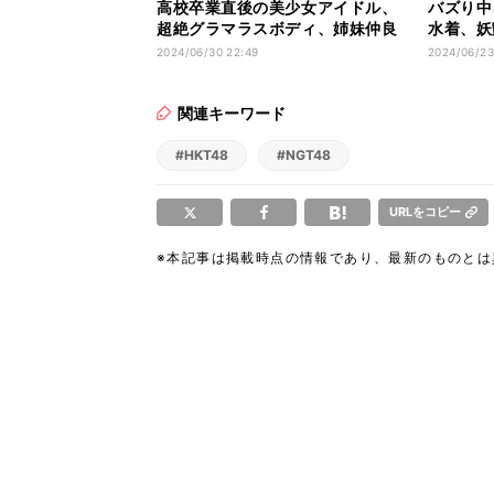
高校卒業直後の美少女アイドル、
バズり中
超絶グラマラスボディ、姉妹仲良
水着、妖
しセクシー…グラビア12連発
ア12連
2024/06/30 22:49
2024/06/23
関連キーワード
#HKT48
#NGT48
URLをコピー
※本記事は掲載時点の情報であり、最新のものと