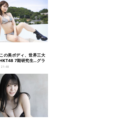
この美ボディ、世界三大
HKT48 7期研究生…グラ
発
 21:48