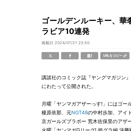
ゴールデンルーキー、華
ラビア10連発
掲載日
2024/07/21 23:50
URLをコピー
講談社のコミック誌『ヤングマガジン』の
にわたって公開された。
月曜「ヤンマガアザーっす!」にはゴー
榎原依那、元
NGT48
の中村歩加、アイ
京ガールズブラボー 荒木佐保里のアザ
火曜「ヤンマガGリーグ! 姫グラ編 決