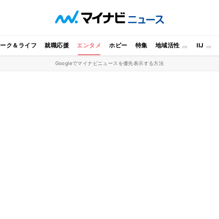
ワーク＆ライフ
就職応援
エンタメ
ホビー
特集
地域活性
IIJ
Googleでマイナビニュースを優先表示する方法