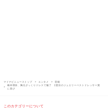
マイナビニューストップ
エンタメ
芸能
橋本環奈、胸元ざっくりドレスで魅了 2度目のジュエリーベストドレッサー賞
に喜び
このカテゴリーについて