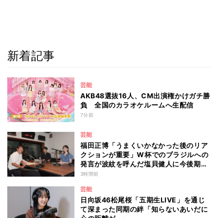
新着記事
芸能
AKB48選抜16人、CM出演権かけガチ勝
負 全国のカラオケルームへ生配信
7分前
芸能
福田正博「うまくいかなかった後のリア
クションが重要」W杯でのブラジルへの
発言が波紋を呼んだ塩貝健人に今後期待
することは？
3時間前
芸能
日向坂46松尾桜「五期生LIVE」を通じ
て深まった同期の絆「知らないあいだに