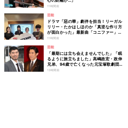
心の距離が…」
11時間前
芸能
ドラマ「惡の華」劇伴を担当！リーガル
リリー・たかはしほのか「真逆な作り方
が面白かった」最新曲「コニファー」制
作秘話も
11時間前
芸能
「最期には立ち会えませんでした」「眠
るように旅立ちました」高嶋政宏・政伸
兄弟、94歳で亡くなった元宝塚歌劇団ト
ップスターの母・寿美花代を追悼 ここ
13時間前
数年は誤嚥性肺炎で入退院を繰り返して
いた