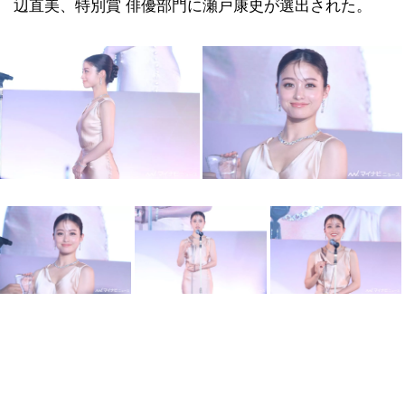
辺直美、特別賞 俳優部門に瀬戸康史が選出された。