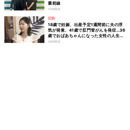
最前線
15時間前
芸能
18歳で妊娠、出産予定1週間前に夫の浮
気が発覚、41歳で肛門管がんを発症…36
歳でおばあちゃんになった女性の人生に
島田珠代も思わず涙 『愛のハイエナ
18時間前
season6』