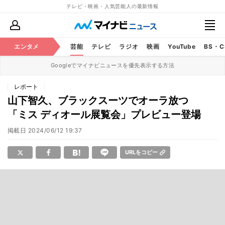
テレビ・映画・人気芸能人の最新情報
エンタメ
芸能
テレビ
ラジオ
映画
YouTube
BS・
Googleでマイナビニュースを優先表示する方法
レポート
山下智久、ブラックスーツでオーラ放つ
「ミス ディオール展覧会」プレビュー登場
掲載日
2024/06/12 19:37
URLをコピー