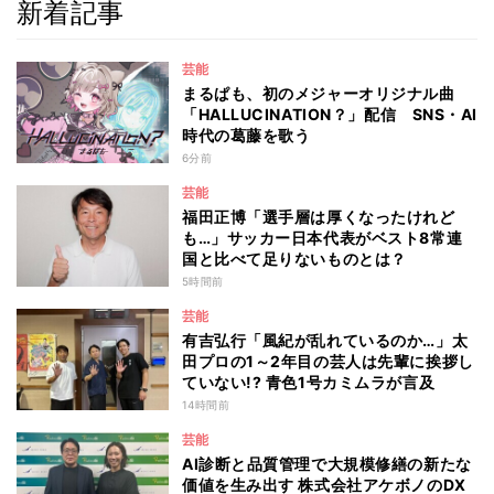
新着記事
芸能
まるぱも、初のメジャーオリジナル曲
「HALLUCINATION？」配信 SNS・AI
時代の葛藤を歌う
6分前
芸能
福田正博「選手層は厚くなったけれど
も…」サッカー日本代表がベスト8常連
国と比べて足りないものとは？
5時間前
芸能
有吉弘行「風紀が乱れているのか…」太
田プロの1～2年目の芸人は先輩に挨拶し
ていない!? 青色1号カミムラが言及
14時間前
芸能
AI診断と品質管理で大規模修繕の新たな
価値を生み出す 株式会社アケボノのDX