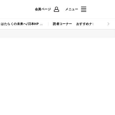
会員ページ
メニュー
はたらくの未来へ/日本HP
読者コーナー
おすすめナビ
マイナビB