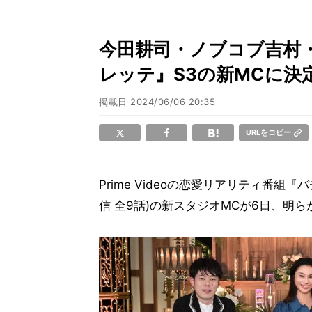
今田耕司・ノブコブ吉村
レッテ』S3の新MCに決
掲載日
2024/06/06 20:35
URLをコピー
Prime Videoの恋愛リアリティ番組
信 全9話)の新スタジオMCが6日、明