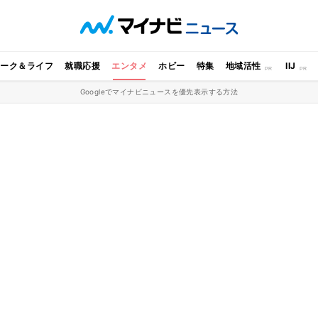
ワーク＆ライフ
就職応援
エンタメ
ホビー
特集
地域活性
IIJ
Googleでマイナビニュースを優先表示する方法