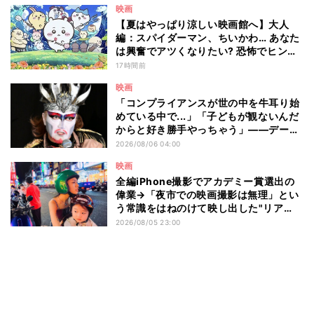
映画
【夏はやっぱり涼しい映画館へ】大人
編：スパイダーマン、ちいかわ… あなた
は興奮でアツくなりたい? 恐怖でヒンヤ
リしたい? - 編集部が注目する最新映画5
17時間前
選
映画
「コンプライアンスが世の中を牛耳り始
めている中で...」「子どもが観ないんだ
からと好き勝手やっちゃう」――デーモ
ン閣下が語る映画『レディ・オア・ノッ
2026/08/06 04:00
ト2』の"狂気"とは?
映画
全編iPhone撮影でアカデミー賞選出の
偉業→「夜市での映画撮影は無理」とい
う常識をはねのけて映し出した"リア
ル"とは――ツォウ監督が語る映画『左
2026/08/05 23:00
利き少女』の舞台裏