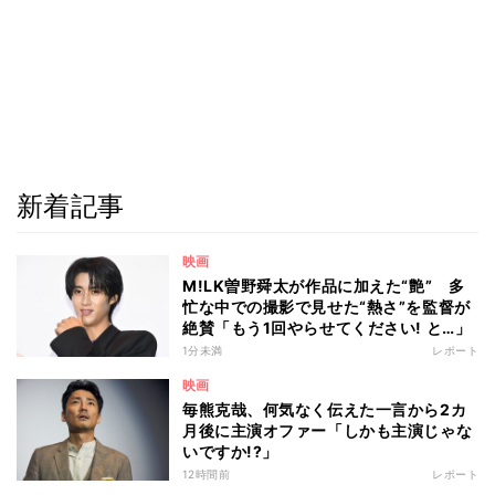
新着記事
映画
M!LK曽野舜太が作品に加えた“艶” 多
忙な中での撮影で見せた“熱さ”を監督が
絶賛「もう1回やらせてください! と…」
1分未満
レポート
映画
毎熊克哉、何気なく伝えた一言から2カ
月後に主演オファー「しかも主演じゃな
いですか!?」
12時間前
レポート