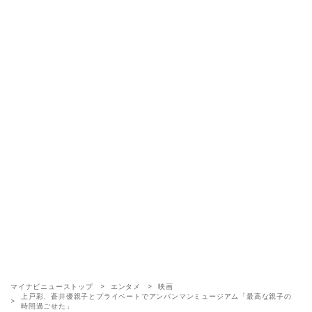
マイナビニューストップ
エンタメ
映画
上戸彩、蒼井優親子とプライベートでアンパンマンミュージアム「最高な親子の
時間過ごせた」