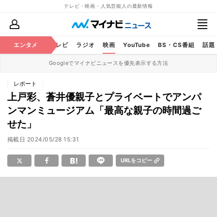
テレビ・映画・人気芸能人の最新情報
エンタメ
芸能
テレビ
ラジオ
映画
YouTube
BS・CS番組
話題
Googleでマイナビニュースを優先表示する方法
レポート
上戸彩、蒼井優親子とプライベートでアンパ
ンマンミュージアム「最高な親子の時間過ご
せた」
掲載日
2024/05/28 15:31
URLをコピー