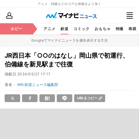
アニメ・特撮などのコアな情報をより深く
ホビー
アニメ
鉄道
コミック
おもちゃ
特撮
将棋
Googleでマイナビニュースを優先表示する方法
JR西日本「○○のはなし」岡山県で初運行、
伯備線を新見駅まで往復
掲載日
2024/05/27 17:17
著者：
MN 鉄道ニュース編集部
URLをコピー