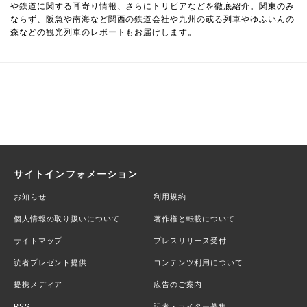
や鉄道に関する耳寄り情報、さらにトリビアなどを徹底紹介。関東のみ
ならず、阪急や南海など関西の鉄道会社や九州の或る列車やゆふいんの
森などの観光列車のレポートもお届けします。
サイトインフォメーション
お知らせ
利用規約
個人情報の取り扱いについて
著作権と転載について
サイトマップ
プレスリリース受付
読者プレゼント提供
コンテンツ利用について
提携メディア
広告のご案内
RSS
記者・ライター募集