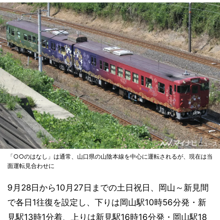
「○○のはなし」は通常、山口県の山陰本線を中心に運転されるが、現在は当
面運転見合わせに
9月28日から10月27日までの土日祝日、岡山～新見間
で各日1往復を設定し、下りは岡山駅10時56分発・新
見駅13時1分着、上りは新見駅16時16分発・岡山駅18