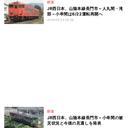
鉄道
JR西日本、山陰本線長門市～人丸間・滝
部～小串間は6/22運転再開へ
2024/05/24 06:56
鉄道
JR西日本、山陰本線長門市～小串間の被
災状況と今後の見通しを発表