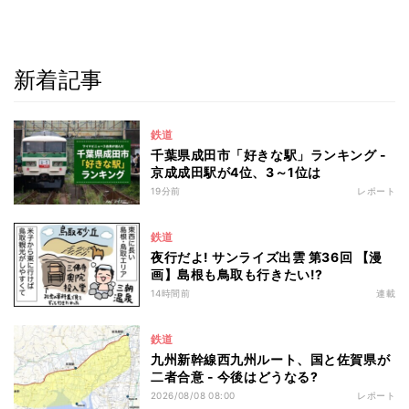
新着記事
鉄道
千葉県成田市「好きな駅」ランキング -
京成成田駅が4位、3～1位は
19分前
レポート
鉄道
夜行だよ! サンライズ出雲 第36回 【漫
画】島根も鳥取も行きたい!?
14時間前
連載
鉄道
九州新幹線西九州ルート、国と佐賀県が
二者合意 - 今後はどうなる?
2026/08/08 08:00
レポート