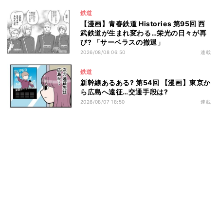
鉄道
【漫画】青春鉄道 Histories 第95回 西
武鉄道が生まれ変わる…栄光の日々が再
び? 「サーベラスの撤退」
2026/08/08 06:50
連載
鉄道
新幹線あるある? 第54回 【漫画】東京か
ら広島へ遠征…交通手段は?
2026/08/07 18:50
連載