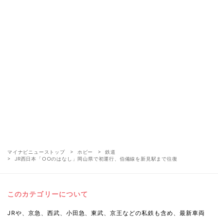
マイナビニューストップ
ホビー
鉄道
JR西日本「○○のはなし」岡山県で初運行、伯備線を新見駅まで往復
このカテゴリーについて
JRや、京急、西武、小田急、東武、京王などの私鉄も含め、最新車両