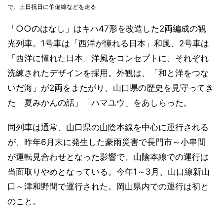
で、土日祝日に伯備線などを走る
「○○のはなし」はキハ47形を改造した2両編成の観
光列車。1号車は「西洋が憧れる日本」和風、2号車は
「西洋に憧れた日本」洋風をコンセプトに、それぞれ
洗練されたデザインを採用。外観は、「和と洋をつな
いだ海」が2両をまたがり、山口県の歴史を見守ってき
た「夏みかんの話」「ハマユウ」をあしらった。
同列車は通常、山口県の山陰本線を中心に運行される
が、昨年6月末に発生した豪雨災害で長門市～小串間
が運転見合わせとなった影響で、山陰本線での運行は
当面取りやめとなっている。今年1～3月、山口線新山
口～津和野間で運行された。岡山県内での運行は初と
のこと。