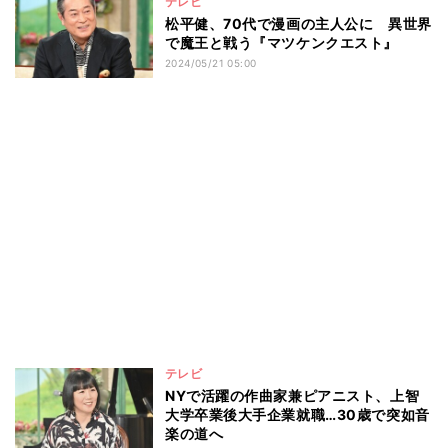
テレビ
松平健、70代で漫画の主人公に 異世界
で魔王と戦う『マツケンクエスト』
2024/05/21 05:00
テレビ
NYで活躍の作曲家兼ピアニスト、上智
大学卒業後大手企業就職…30歳で突如音
楽の道へ