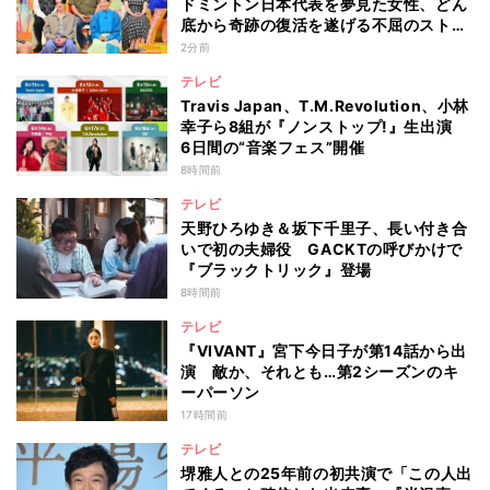
ドミントン日本代表を夢見た女性、どん
底から奇跡の復活を遂げる不屈のストー
リー『仰天』が再現
2分前
テレビ
Travis Japan、T.M.Revolution、小林
幸子ら8組が『ノンストップ!』生出演
6日間の“音楽フェス”開催
8時間前
テレビ
天野ひろゆき＆坂下千里子、長い付き合
いで初の夫婦役 GACKTの呼びかけで
『ブラックトリック』登場
8時間前
テレビ
『VIVANT』宮下今日子が第14話から出
演 敵か、それとも…第2シーズンのキ
ーパーソン
17時間前
テレビ
堺雅人との25年前の初共演で「この人出