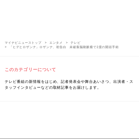
マイナビニューストップ
エンタメ
テレビ
「ヒデとロザンナ」ロザンナ、初告白 未破裂脳動脈瘤で2度の開頭手術
このカテゴリーについて
テレビ番組の新情報をはじめ、記者発表会や舞台あいさつ、出演者・ス
タッフインタビューなどの取材記事をお届けします。