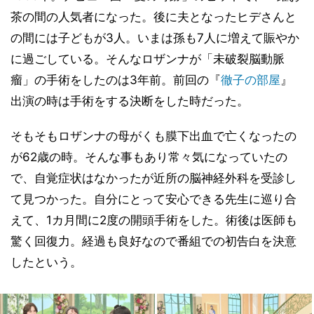
茶の間の人気者になった。後に夫となったヒデさんと
の間には子どもが3人。いまは孫も7人に増えて賑やか
に過ごしている。そんなロザンナが「未破裂脳動脈
瘤」の手術をしたのは3年前。前回の『
徹子の部屋
』
出演の時は手術をする決断をした時だった。
そもそもロザンナの母がくも膜下出血で亡くなったの
が62歳の時。そんな事もあり常々気になっていたの
で、自覚症状はなかったが近所の脳神経外科を受診し
て見つかった。自分にとって安心できる先生に巡り合
えて、1カ月間に2度の開頭手術をした。術後は医師も
驚く回復力。経過も良好なので番組での初告白を決意
したという。