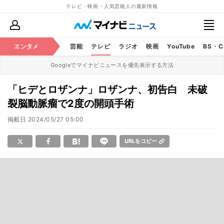
テレビ・映画・人気芸能人の最新情報
エンタメ
芸能
テレビ
ラジオ
映画
YouTube
BS・
Googleでマイナビニュースを優先表示する方法
「ヒデとロザンナ」ロザンナ、初告白 未破
裂脳動脈瘤で2度の開頭手術
掲載日
2024/05/27 05:00
URLをコピー