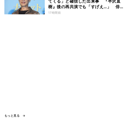
てくる」と確信した出来事 『半沢直
樹』後の再共演でも「すげえ…」 俳優
としての“初体験”を阿部寛が告白
17時間前
もっと見る