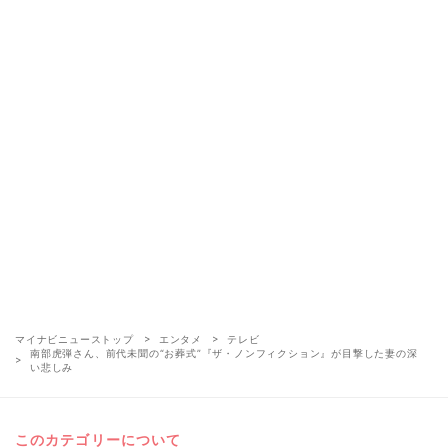
マイナビニューストップ
エンタメ
テレビ
南部虎弾さん、前代未聞の“お葬式”『ザ・ノンフィクション』が目撃した妻の深
い悲しみ
このカテゴリーについて