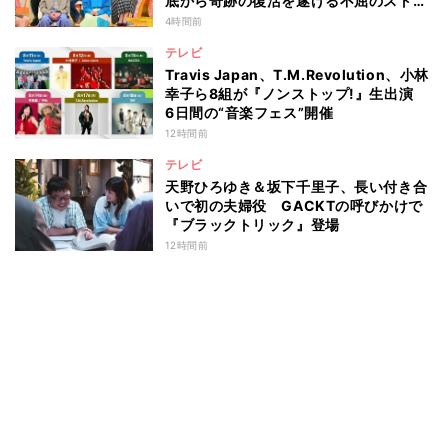
底から奇跡の復活を遂げる不屈のストー
リー『仰天』が再現
4時間前
テレビ
Travis Japan、T.M.Revolution、小林
幸子ら8組が『ノンストップ!』生出演
6日間の“音楽フェス”開催
12時間前
テレビ
天野ひろゆき＆坂下千里子、長い付き合
いで初の夫婦役 GACKTの呼びかけで
『ブラックトリック』登場
12時間前