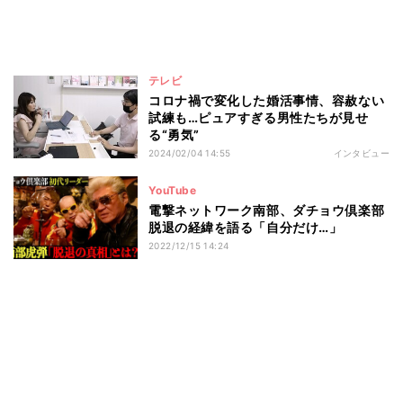
テレビ
コロナ禍で変化した婚活事情、容赦ない
試練も…ピュアすぎる男性たちが見せ
る“勇気”
2024/02/04 14:55
インタビュー
YouTube
電撃ネットワーク南部、ダチョウ倶楽部
脱退の経緯を語る「自分だけ…」
2022/12/15 14:24