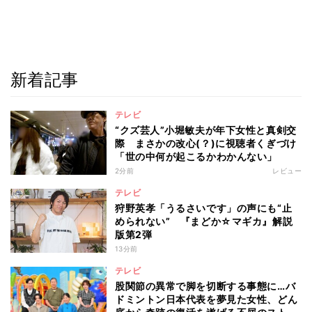
新着記事
テレビ
“クズ芸人”小堀敏夫が年下女性と真剣交
際 まさかの改心(？)に視聴者くぎづけ
「世の中何が起こるかわかんない」
2分前
レビュー
テレビ
狩野英孝「うるさいです」の声にも“止
められない” 『まどか☆マギカ』解説
版第2弾
13分前
テレビ
股関節の異常で脚を切断する事態に…バ
ドミントン日本代表を夢見た女性、どん