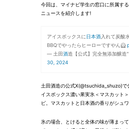
今回は、マイナビ学生の窓口に所属する
ニュースを紹介します!
アイスボックスに
日本酒
入れて炭酸水
BBQでやったらヒーローですやん🦸
— 土田
酒
造【公式】完全無添加醸造"シン・
30, 2024
土田酒造の公式X(@tsuchida_sh
イスボックス濃い果実氷＜マスカット＞
ピ。マスカットと日本酒の香りがシュワ
氷の場合、とけると全体の味が薄まって