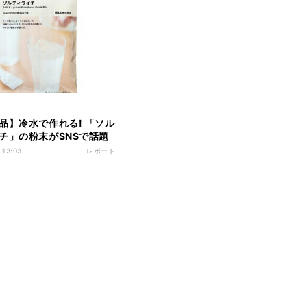
品】冷水で作れる! 「ソル
チ」の粉末がSNSで話題
天才......!」「これ神なので
 13:03
レポート
好きです」の声