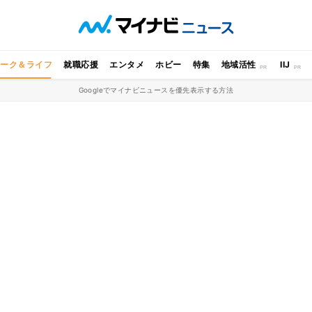
ワーク＆ライフ
就職応援
エンタメ
ホビー
特集
地域活性
IIJ
Googleでマイナビニュースを優先表示する方法