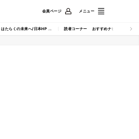
会員ページ
メニュー
はたらくの未来へ/日本HP
読者コーナー
おすすめナビ
マイナビB