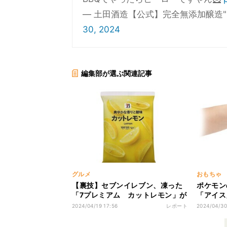
— 土田酒造【公式】完全無添加醸造"シン・
30, 2024
編集部が選ぶ関連記事
グルメ
おもちゃ
【裏技】セブンイレブン、凍った
ポケモン
「7プレミアム カットレモン」が
「アイス
大活躍 - 氷要らずで薄まらない!と
ながらア
2024/04/19 17:56
レポート
2024/04/30
話題に
ヨーヨー