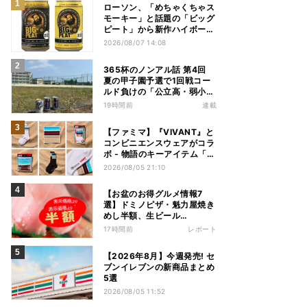
ローソン、「めちゃくちゃス
モーキー」と話題の「ビッグ
ピート」から新作ハイボール
缶＆ミニボトル発売
2026/08/07 14:08
365杯のノンアル話 第4回
夏の甲子園予選で1回戦コー
ルド負けの「公立高・弱小野
球部」 3年生の引退試合後、
19時間前
連載
父兄が“現場”で取り出したの
は……
【ファミマ】『VIVANT』と
コンビニエンスウェアがコラ
ボ - 物語のキーアイテム「別
班饅頭」も発売
2026/08/05 21:10
【お盆のお得グルメ情報7
選】ドミノピザ・魁力屋焼き
めし半額、生ビール
39%OFF、寿司110円など
17時間前
レポート
【2026年8月】今週発売! セ
ブンイレブンの新商品まとめ
5選
2026/08/05 11:52