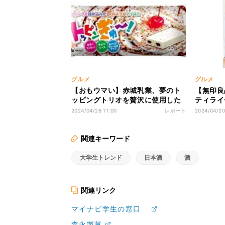
グルメ
グルメ
【おもウマい】赤城乳業、夢のト
【無印良
ッピングトリオを贅沢に使用した
ティライ
アイスバー「トッピンぎゅ～!」発
に - 「
2024/04/26 11:00
レポート
2024/04/20
売 -「好きが詰まってる!!」「トッ
は」「大
ピングの宝石箱や〜」の声
関連キーワード
大学生トレンド
日本酒
酒
関連リンク
マイナビ学生の窓口
森永製菓