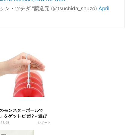
ツチダ "醸造元 (@tsuchida_shuzo)
April
のモンスターボールで
」をゲットだぜ⁉ - 遊び
イスが作れる「アイスだ
 11:09
レポート
」が楽しそう!