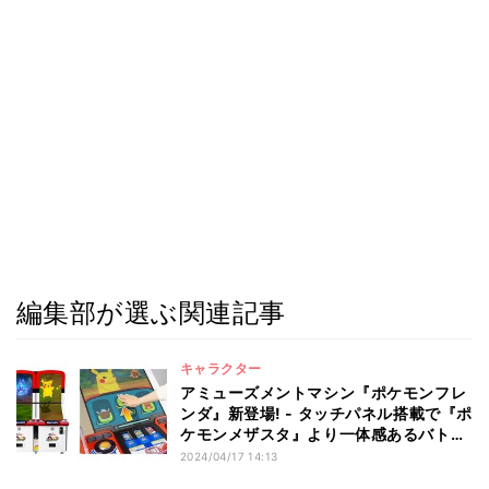
編集部が選ぶ関連記事
キャラクター
アミューズメントマシン『ポケモンフレ
ンダ』新登場! - タッチパネル搭載で『ポ
ケモンメザスタ』より一体感あるバトル
展開に
2024/04/17 14:13