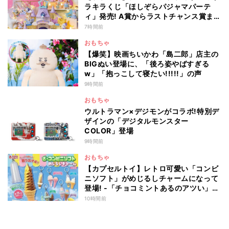
ラキラくじ「ほしぞらパジャマパーテ
ィ」発売! A賞からラストチャンス賞まで
を一覧で紹介
7時間前
おもちゃ
【爆笑】映画ちいかわ「島二郎」店主の
BIGぬい登場に、「後ろ姿やばすぎる
w」「抱っこして寝たい!!!!!」の声
9時間前
おもちゃ
ウルトラマン×デジモンがコラボ!特別デ
ザインの「デジタルモンスター
COLOR」登場
9時間前
おもちゃ
【カプセルトイ】レトロ可愛い「コンビ
ニソフト」がめじるしチャームになって
登場! -「チョコミントあるのアツい」
「中身出せるのたのしい」と話題
10時間前