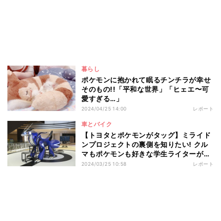
暮らし
ポケモンに抱かれて眠るチンチラが幸せ
そのもの!!「平和な世界」「ヒェエ〜可
愛すぎる…」
2024/04/25 14:00
レポート
車とバイク
【トヨタとポケモンがタッグ】ミライド
ンプロジェクトの裏側を知りたい! クル
マもポケモンも好きな学生ライターが担
当者にインタビュー
2024/03/25 10:58
レポート