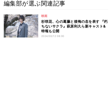
編集部が選ぶ関連記事
映画
杉咲花、心の葛藤と後悔の念を表す 『朽
ちないサクラ』萩原利久ら新キャスト&
特報も公開
2024/03/12 08:00