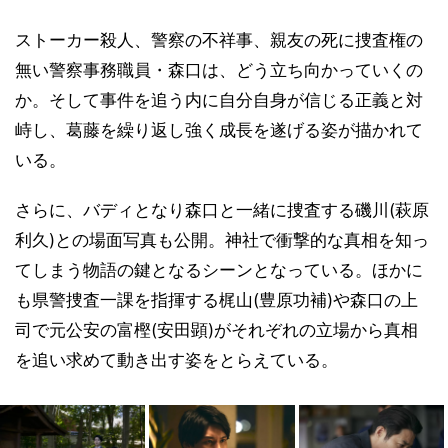
ストーカー殺人、警察の不祥事、親友の死に捜査権の
無い警察事務職員・森口は、どう立ち向かっていくの
か。そして事件を追う内に自分自身が信じる正義と対
峙し、葛藤を繰り返し強く成長を遂げる姿が描かれて
いる。
さらに、バディとなり森口と一緒に捜査する磯川(萩原
利久)との場面写真も公開。神社で衝撃的な真相を知っ
てしまう物語の鍵となるシーンとなっている。ほかに
も県警捜査一課を指揮する梶山(豊原功補)や森口の上
司で元公安の富樫(安田顕)がそれぞれの立場から真相
を追い求めて動き出す姿をとらえている。