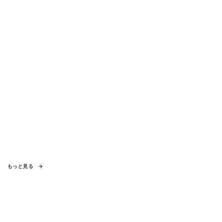
利き少女』の舞台裏
もっと見る