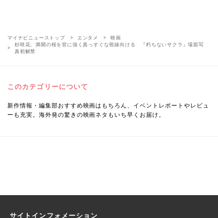
マイナビニューストップ
エンタメ
映画
杉咲花、満開の桜を背に強く真っすぐな視線向ける 『朽ちないサクラ』場面写
真初解禁
このカテゴリーについて
新作情報・編集部おすすめ映画はもちろん、イベントレポートやレビュ
ーも充実。海外発の驚きの映画ネタもいち早くお届け。
サイトインフォメーション