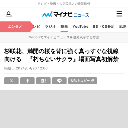
テレビ・映画・人気芸能人の最新情報
エンタメ
芸能
テレビ
ラジオ
映画
YouTube
BS・CS番組
話題
Googleでマイナビニュースを優先表示する方法
杉咲花、満開の桜を背に強く真っすぐな視線
向ける 『朽ちないサクラ』場面写真初解禁
掲載日
2024/04/20 12:00
URLをコピー