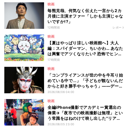
映画
毎熊克哉、何気なく伝えた一言から2カ
月後に主演オファー「しかも主演じゃな
いですか!?」
12時間前
レポート
映画
【夏はやっぱり涼しい映画館へ】大人
編：スパイダーマン、ちいかわ… あなた
は興奮でアツくなりたい? 恐怖でヒンヤ
リしたい? - 編集部が注目する最新映画5
17時間前
選
映画
「コンプライアンスが世の中を牛耳り始
めている中で...」「子どもが観ないんだ
からと好き勝手やっちゃう」――デーモ
ン閣下が語る映画『レディ・オア・ノッ
2026/08/06 04:00
ト2』の"狂気"とは?
映画
全編iPhone撮影でアカデミー賞選出の
偉業→「夜市での映画撮影は無理」とい
う常識をはねのけて映し出した"リア
ル"とは――ツォウ監督が語る映画『左
2026/08/05 23:00