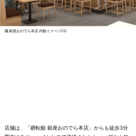
麺 銀座おのでら本店 内観イメージCG
店舗は、「廻転鮨 銀座おのでら本店」からも徒歩3分