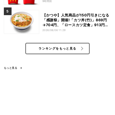
9時間前
【かつや】人気商品が150円引きになる
「感謝祭」開催!「カツ丼(竹)」869円
→704円、「ロースカツ定食」913円
→748円に - 8日間限定
2026/08/06 11:29
ランキングをもっと見る
もっと見る