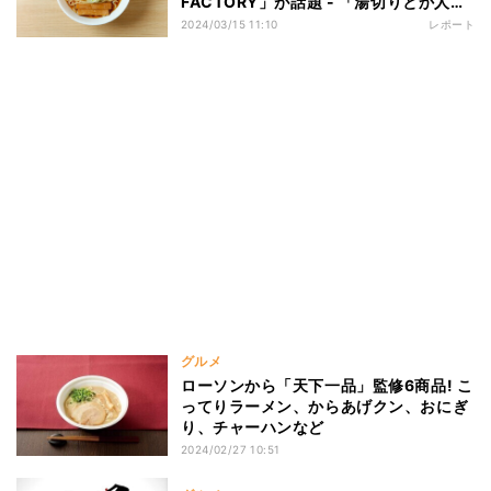
FACTORY」が話題 - 「湯切りとか人生
初の体験」「超×10000たのしかっ
2024/03/15 11:10
レポート
た!!」
グルメ
ローソンから「天下一品」監修6商品! こ
ってりラーメン、からあげクン、おにぎ
り、チャーハンなど
2024/02/27 10:51