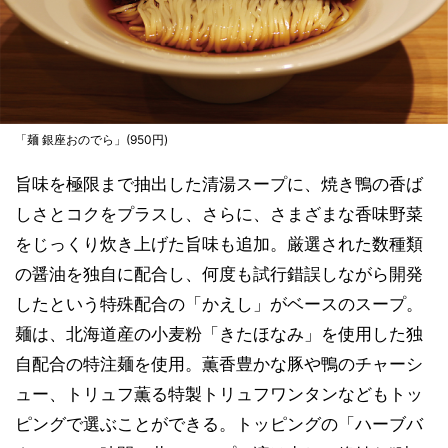
「麺 銀座おのでら」(950円)
旨味を極限まで抽出した清湯スープに、焼き鴨の香ば
しさとコクをプラスし、さらに、さまざまな香味野菜
をじっくり炊き上げた旨味も追加。厳選された数種類
の醤油を独自に配合し、何度も試行錯誤しながら開発
したという特殊配合の「かえし」がベースのスープ。
麺は、北海道産の小麦粉「きたほなみ」を使用した独
自配合の特注麺を使用。薫香豊かな豚や鴨のチャーシ
ュー、トリュフ薫る特製トリュフワンタンなどもトッ
ピングで選ぶことができる。トッピングの「ハーブバ