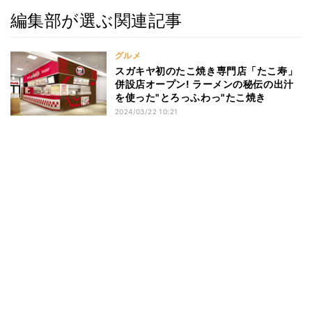
編集部が選ぶ関連記事
グルメ
スガキヤ初のたこ焼き専門店「たこ寿」
併設店オープン! ラーメンの秘伝の出汁
を使った"とろっふわっ"たこ焼き
2024/03/22 10:21