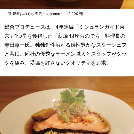
「麺 銀座おのでら 至高～supreme～」(2,200円)
総合プロデュースは、4年連続「ミシュランガイド東
京」1つ星を獲得した「薪焼 銀座おのでら」料理長の
寺田惠一氏。独独創性溢れる感性豊かなスターシェフ
と共に、同社の優秀なラーメン職人とスタッフがタッ
グを組み、妥協を許さないクオリティを追求。