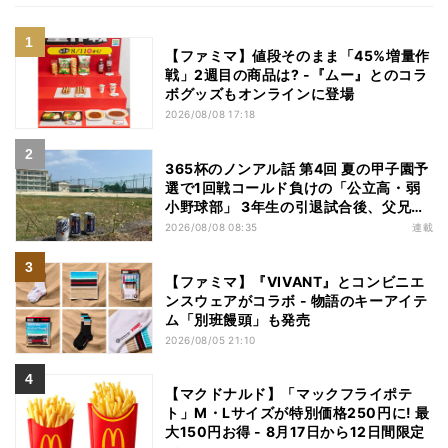
【ファミマ】値段そのまま「45%増量作
戦」2週目の商品は? -『ムー』とのコラ
ボグッズもオンラインに登場
2026/08/08 17:18
365杯のノンアル話 第4回 夏の甲子園予
選で1回戦コールド負けの「公立高・弱
小野球部」 3年生の引退試合後、父兄
が“現場”で取り出したのは……
2026/08/08 08:35
連載
【ファミマ】『VIVANT』とコンビニエ
ンスウェアがコラボ - 物語のキーアイテ
ム「別班饅頭」も発売
2026/08/05 21:10
【マクドナルド】「マックフライポテ
ト」M・Lサイズが特別価格250円に! 最
大150円お得 - 8月17日から12日間限定