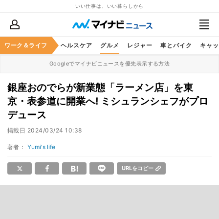
いい仕事は、いい暮らしから
ワーク＆ライフ
マネー
暮らし
ヘルスケア
グルメ
レジャー
車とバイク
キャッ
Googleでマイナビニュースを優先表示する方法
銀座おのでらが新業態「ラーメン店」を東
京・表参道に開業へ! ミシュランシェフがプロ
デュース
掲載日
2024/03/24 10:38
著者：
Yumi's life
URLをコピー