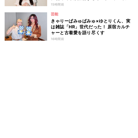
ドバイス！
15時間前
芸能
きゃりーぱみゅぱみゅ×ゆとりくん、実
は雑誌「HR」世代だった！ 原宿カルチ
ャーと古着愛を語り尽くす
16時間前