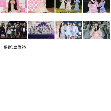
撮影:蔦野裕