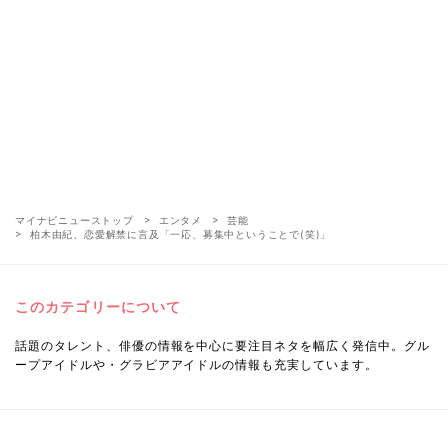
マイナビニューストップ
エンタメ
芸能
柏木由紀、恋愛解禁に言及「一応、募集中ということで(笑)」
このカテゴリーについて
話題のタレント、俳優の情報を中心に要注目ネタを幅広く発信中。グル
ープアイドルや・グラビアアイドルの情報も充実しています。