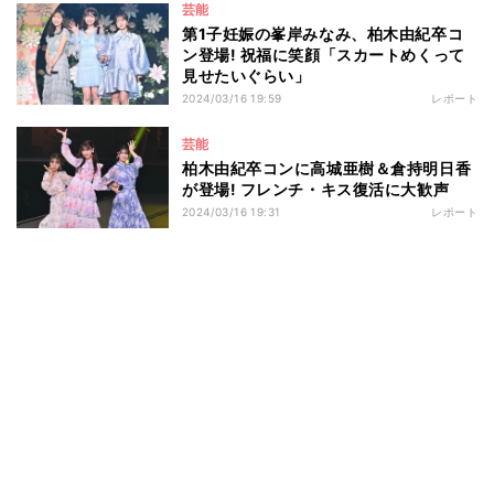
芸能
第1子妊娠の峯岸みなみ、柏木由紀卒コ
ン登場! 祝福に笑顔「スカートめくって
見せたいぐらい」
2024/03/16 19:59
レポート
芸能
柏木由紀卒コンに高城亜樹＆倉持明日香
が登場! フレンチ・キス復活に大歓声
2024/03/16 19:31
レポート