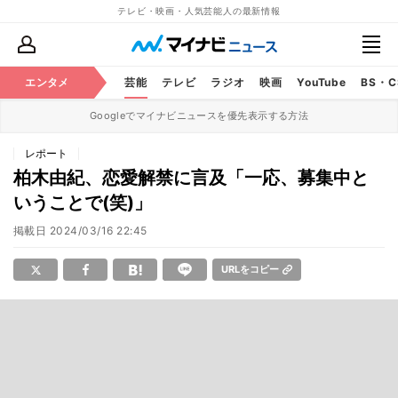
テレビ・映画・人気芸能人の最新情報
エンタメ
芸能
テレビ
ラジオ
映画
YouTube
BS・
Googleでマイナビニュースを優先表示する方法
レポート
柏木由紀、恋愛解禁に言及「一応、募集中と
いうことで(笑)」
掲載日
2024/03/16 22:45
URLをコピー