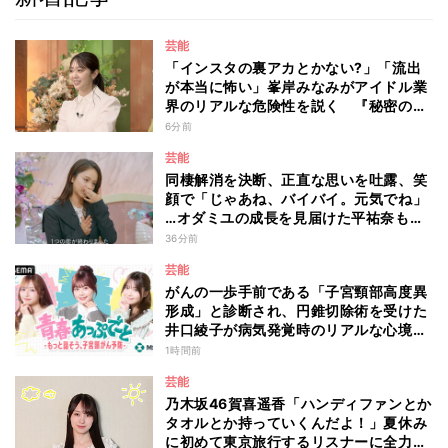
芸能
「インスタの裏アカとかない?」「流出
が本当に怖い」峯岸みなみがアイドル業
界のリアルな危険性を説く 『秘密のマ
マ園』特別編
6分前
芸能
同棲解消を決断、正直な思いを吐露、笑
顔で「じゃあね、バイバイ。元気でね」
…オダミユの成長を見届けた平祐奈も思
わず涙 『ガールオアレディ3』
36分前
芸能
がんの一歩手前である「子宮頸部高度異
形成」と診断され、円錐切除術を受けた
井口綾子が病気発覚時のリアルな心境や
葛藤を語る ABEMAトーク番組『青春
1時間前
あっぷで～と -もっと話そう、子宮頸が
芸能
ん予防-』
乃木坂46賀喜遥香「ハンディファンとか
タオルとか持っていくんだよ！」夏休み
に初めて東京旅行するリスナーに全力ア