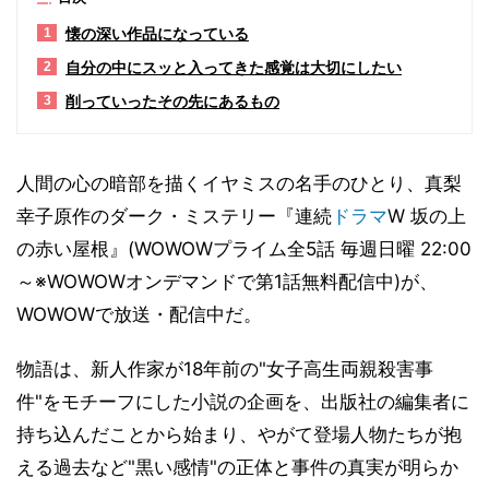
懐の深い作品になっている
1
自分の中にスッと入ってきた感覚は大切にしたい
2
削っていったその先にあるもの
3
人間の心の暗部を描くイヤミスの名手のひとり、真梨
幸子原作のダーク・ミステリー『連続
ドラマ
W 坂の上
の赤い屋根』(WOWOWプライム全5話 毎週日曜 22:00
～※WOWOWオンデマンドで第1話無料配信中)が、
WOWOWで放送・配信中だ。
物語は、新人作家が18年前の"女子高生両親殺害事
件"をモチーフにした小説の企画を、出版社の編集者に
持ち込んだことから始まり、やがて登場人物たちが抱
える過去など"黒い感情"の正体と事件の真実が明らか