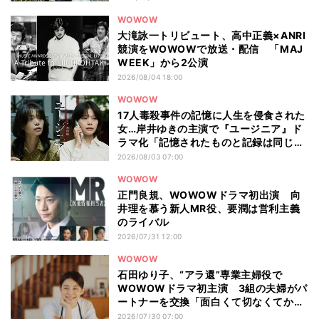
WOWOW
大滝詠一トリビュート、高中正義×ANRI
競演をWOWOWで放送・配信 「MAJ
WEEK」から2公演
2026/08/04 18:00
WOWOW
17人毒殺事件の記憶に人生を侵食された
女…岸井ゆきの主演で『ユージニア』ド
ラマ化「記憶されたものと記録は同じも
のではない」
2026/08/03 07:00
WOWOW
正門良規、WOWOWドラマ初出演 向
井理を慕う新人MR役、要潤は営利主義
のライバル
2026/07/31 12:00
WOWOW
石田ゆり子、“アラ還”専業主婦役で
WOWOWドラマ初主演 3組の夫婦がパ
ートナーを交換「面白くて切なくてかわ
いいお話」
2026/07/30 07:00