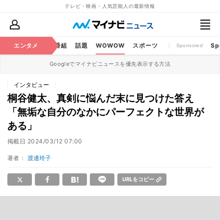
テレビ・映画・人気芸能人の最新情報
ouTube
エンタメ
BS・CS番組
話題
WOWOW
スポーツ
Sp
Sponsored
Googleでマイナビニュースを優先表示する方法
インタビュー
桐谷健太、真剣に悩んだ末に見つけた答え
「無垢な自分のなかにパーフェクトな世界が
ある」
掲載日
2024/03/12 07:00
著者：
渡邊玲子
URLをコピー