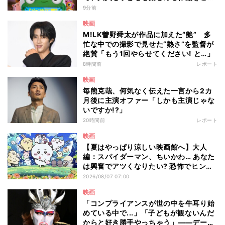
介 - 編集部が注目する最新映画5選
9分前
映画
M!LK曽野舜太が作品に加えた“艶” 多
忙な中での撮影で見せた“熱さ”を監督が
絶賛「もう1回やらせてください! と…」
8時間前
レポート
映画
毎熊克哉、何気なく伝えた一言から2カ
月後に主演オファー「しかも主演じゃな
いですか!?」
20時間前
レポート
映画
【夏はやっぱり涼しい映画館へ】大人
編：スパイダーマン、ちいかわ… あなた
は興奮でアツくなりたい? 恐怖でヒンヤ
リしたい? - 編集部が注目する最新映画5
2026/08/07 07:00
選
映画
「コンプライアンスが世の中を牛耳り始
めている中で...」「子どもが観ないんだ
からと好き勝手やっちゃう」――デーモ