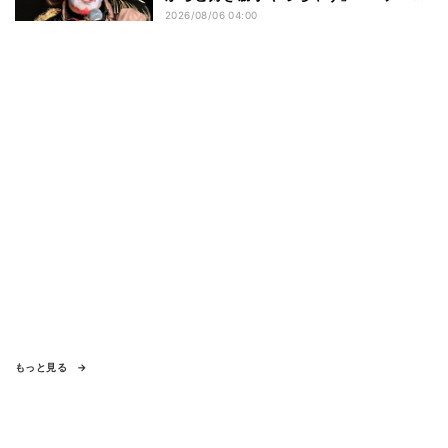
ン閣下が語る映画『レディ・オア・ノッ
2026/08/06 04:00
ト2』の"狂気"とは?
もっと見る