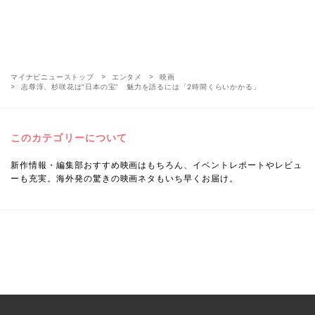
マイナビニューストップ
エンタメ
映画
志尊淳、杉咲花は“日本の宝” 魅力を語るには「2時間くらいかかる」
このカテゴリーについて
新作情報・編集部おすすめ映画はもちろん、イベントレポートやレビュ
ーも充実。海外発の驚きの映画ネタもいち早くお届け。