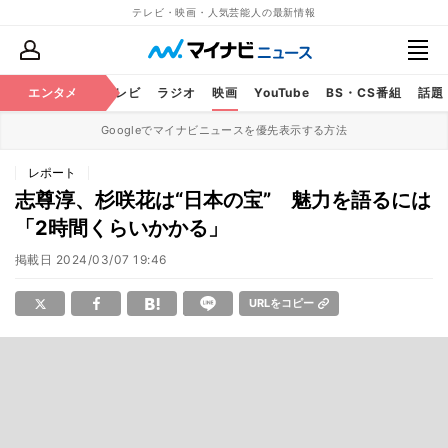
テレビ・映画・人気芸能人の最新情報
エンタメ
芸能
テレビ
ラジオ
映画
YouTube
BS・CS番組
話題
Googleでマイナビニュースを優先表示する方法
レポート
志尊淳、杉咲花は“日本の宝” 魅力を語るには
「2時間くらいかかる」
掲載日
2024/03/07 19:46
URLをコピー