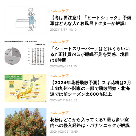
ヘルスケア
【冬は要注意!】「ヒートショック」予備
軍はどんな人? お風呂ドクターが解説!
2023/11/17 10:10
ヘルスケア
「ショートスリーパー」はどれくらいい
る? 正社員74%が睡眠不足を実感、境目
は6時間
2023/05/01 11:15
ヘルスケア
【2024年花粉飛散予測】スギ花粉は2月
上旬九州〜関東の一部で飛散開始 - 北海
道では前シーズン比600%以上
2024/01/19 16:03
ヘルスケア
花粉はどこから入ってくる? 最も多い室
内への侵入経路は - パナソニックが解説
2024/02/05 13:40