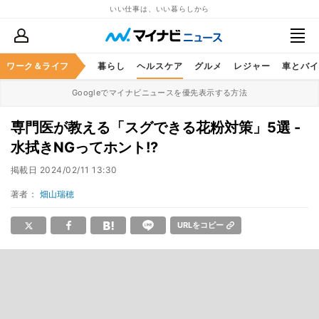
いい仕事は、いい暮らしから
ジネススキル
ワーク＆ライフ
マネー
暮らし
ヘルスケア
グルメ
レジャー
車とバイ
Googleでマイナビニュースを優先表示する方法
専門医が教える「スグできる花粉対策」5選 -
水拭きNGってホント!?
掲載日
2024/02/11 13:30
著者：
畑山瑞穂
URLをコピー