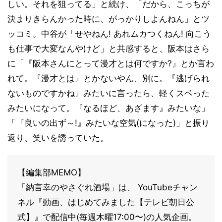
しい。それを狙ってる」と続け、「だから、こっちが
決まりきらんかった時に、がっかりしよんねん」とツ
ッコミ。中谷が「せやねん! あれムカつくねん! 向こう
も仕事で大変なんやけど」と共感すると、阪本はさら
に「『阪本さんにとって漫才とは何ですか?』とか言わ
れて。『漫才とは』とかないやん、別に。『逃げられ
ないものですかね』みたいに言ったら、軽くスベった
みたいになって。『なるほど、あざます』みたいな」
「『良いの出ず～!』みたいな空気(になった)」と振り
返り、笑いを誘っていた。
【編集部MEMO】
「納言幸のやさぐれ酒場」は、 YouTubeチャン
ネル『動画、はじめてみました【テレビ朝日公
式】』で配信中(毎週木曜17:00〜)の人気企画。