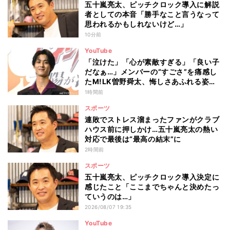
五十嵐亮太、ピッチクロック導入に解説
者としての本音「勝手なこと言うなって
思われるかもしれないけど…」
10分前
YouTube
「泣けた」「心が素敵すぎる」「良い子
だなぁ…」メンバーの“すごさ”を痛感し
たM!LK曽野舜太、悔しさあふれる姿に
ファン感動
1時間前
スポーツ
連敗でストレス溜まったファンがクラブ
ハウス前に押しかけ…五十嵐亮太の熱い
対応で最後は“最高の結末”に
2時間前
スポーツ
五十嵐亮太、ピッチクロック導入決定に
感じたこと「ここまでちゃんと決めたっ
ていうのは…」
2026/08/07 19:35
YouTube