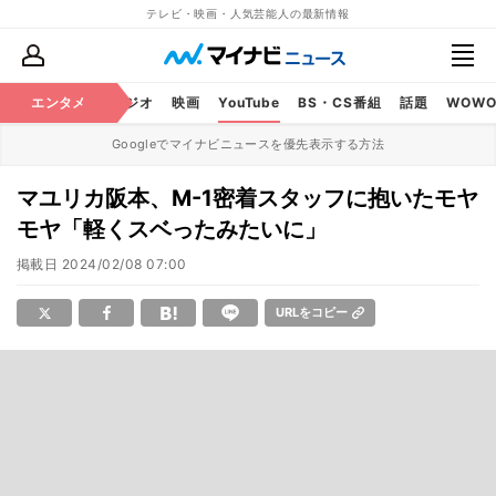
テレビ・映画・人気芸能人の最新情報
芸能
エンタメ
テレビ
ラジオ
映画
YouTube
BS・CS番組
話題
WOW
Googleでマイナビニュースを優先表示する方法
マユリカ阪本、M-1密着スタッフに抱いたモヤ
モヤ「軽くスベったみたいに」
掲載日
2024/02/08 07:00
URLをコピー