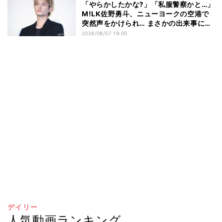
「やらかしたかな?」「私服警察かと…」
M!LK佐野勇斗、ニューヨークの空港で
突然声をかけられ… まさかの出来事に驚
き
2026/08/07 19:00
デイリー
人気動画ランキング