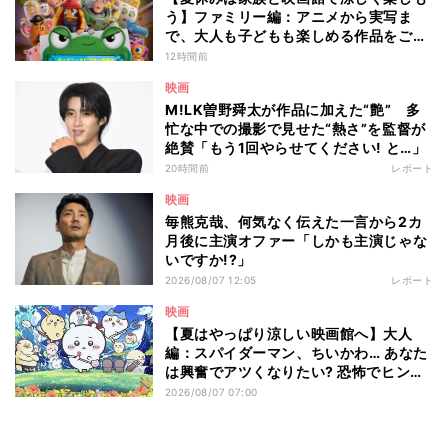
う】ファミリー編：アニメから実写ま
で、大人も子どもも楽しめる作品をご紹
介 - 編集部が注目する最新映画5選
12時間前
映画
M!LK曽野舜太が作品に加えた“艶” 多
忙な中での撮影で見せた“熱さ”を監督が
絶賛「もう1回やらせてください! と…」
20時間前
レポート
映画
毎熊克哉、何気なく伝えた一言から2カ
月後に主演オファー「しかも主演じゃな
いですか!?」
2026/08/07 12:05
レポート
映画
【夏はやっぱり涼しい映画館へ】大人
編：スパイダーマン、ちいかわ… あなた
は興奮でアツくなりたい? 恐怖でヒンヤ
リしたい? - 編集部が注目する最新映画5
2026/08/07 07:00
選