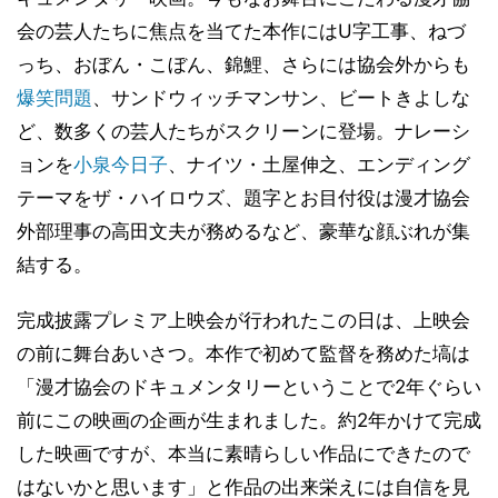
会の芸⼈たちに焦点を当てた本作にはU字工事、ねづ
っち、おぼん・こぼん、錦鯉、さらには協会外からも
爆笑問題
、サンドウィッチマンサン、ビートきよしな
ど、数多くの芸人たちがスクリーンに登場。ナレーシ
ョンを
小泉今日子
、ナイツ・土屋伸之、エンディング
テーマをザ・ハイロウズ、題字とお目付役は漫才協会
外部理事の高田文夫が務めるなど、豪華な顔ぶれが集
結する。
完成披露プレミア上映会が行われたこの日は、上映会
の前に舞台あいさつ。本作で初めて監督を務めた塙は
「漫才協会のドキュメンタリーということで2年ぐらい
前にこの映画の企画が生まれました。約2年かけて完成
した映画ですが、本当に素晴らしい作品にできたので
はないかと思います」と作品の出来栄えには自信を見