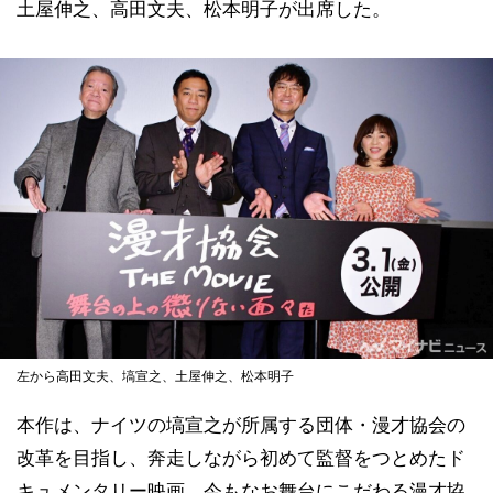
土屋伸之、高田文夫、松本明子が出席した。
左から高田文夫、塙宣之、土屋伸之、松本明子
本作は、ナイツの塙宣之が所属する団体・漫才協会の
改革を目指し、奔走しながら初めて監督をつとめたド
キュメンタリー映画。今もなお舞台にこだわる漫才協