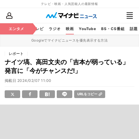
テレビ・映画・人気芸能人の最新情報
エンタメ
芸能
テレビ
ラジオ
映画
YouTube
BS・CS番組
話題
Googleでマイナビニュースを優先表示する方法
レポート
ナイツ塙、高田文夫の「吉本が弱っている」
発言に「今がチャンスだ!」
掲載日
2024/02/07 11:00
URLをコピー