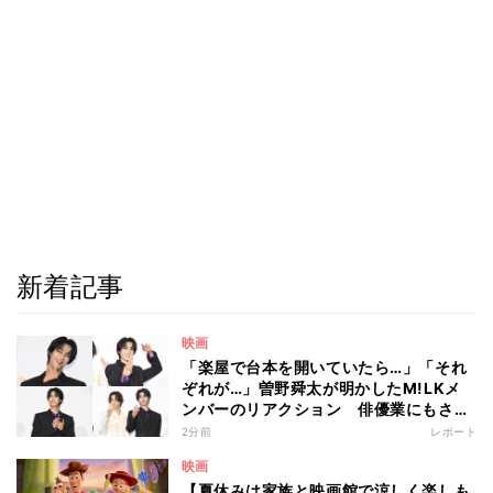
新着記事
映画
「楽屋で台本を開いていたら…」「それ
ぞれが…」曽野舜太が明かしたM!LKメ
ンバーのリアクション 俳優業にもさら
なる意欲
2分前
レポート
映画
【夏休みは家族と映画館で涼しく楽しも