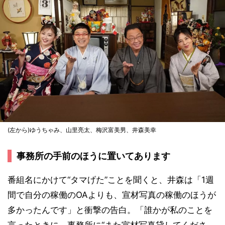
(左から)ゆうちゃみ、山里亮太、梅沢富美男、井森美幸
事務所の手前のほうに置いてあります
番組名にかけて“タマげた”ことを聞くと、井森は「1週
間で自分の稼働のOAよりも、宣材写真の稼働のほうが
多かったんです」と衝撃の告白。「誰かが私のことを
言ったときに、事務所に“また宣材写真貸してくださ