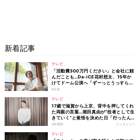
新着記事
テレビ
「活動費300万円ください」と会社に頼
んだことも…Da-iCE花村想太、15年か
けてドーム公演へ「ずーっとうっすらや
けど右肩上がり続けられていた」
6分前
テレビ
17歳で滋賀から上京、背中を押してくれ
た両親の言葉…堀田真由が“役者として生
きていく”と覚悟を決めた日「行ったん
やったら、もう帰られへんな」
2時間前
インタビュー
テレビ