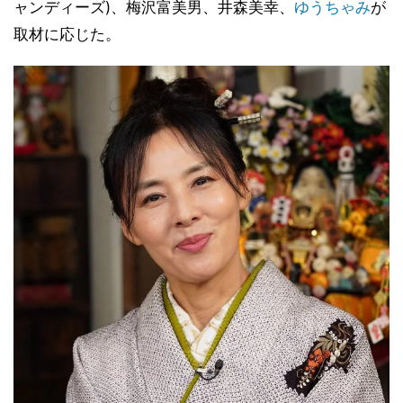
ャンディーズ)、梅沢富美男、井森美幸、
ゆうちゃみ
が
取材に応じた。