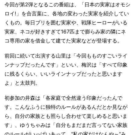
今回が第2弾となるこの番組は、「日本の実家はオモシ
ロイ!」を合言葉に、各地の変わった実家を紹介してい
くもの。毎日ブリを囲む実家や、戦隊ヒーローがいる
実家、ネコが好きすぎて167匹まで膨らみ家の隣にネ
コ専用の家を借金して建てた実家などが登場する。
前回に続いて出演する山里は「今回もものすごいライ
ンナップだったんです」といい、梅沢は「すべて印象
に残るくらい、いいラインナップだったと思います
よ」と太鼓判。
初参加の井森は「各家庭で全然違う印象だったんで
す。こんなふうに独特のルールがあるんだとか見なが
ら、自分の家族とも照らし合わせて楽しめると思いま
す」、ゆうちゃみは「自分もまだまだ言ってない家族
のルールがいっぱいあって、“私の家だけなんや～”み