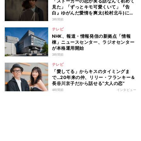
「ストーカーの恋が実る話なんて初めて
見た」「ずっとキモ可愛くいて」『告
白』ゆがんだ愛情を爽太(松村北斗)に向
ける視聴者の声
3時間前
テレビ
NHK、報道・情報発信の新拠点「情報
棟」ニュースセンター、ラジオセンター
が本格運用開始
3時間前
テレビ
「愛してる」からキスのタイミングま
で…20年来の仲、リリー・フランキー＆
長谷川京子だから話せる“大人の恋”
4時間前
インタビュー