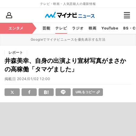
テレビ・映画・人気芸能人の最新情報
エンタメ
芸能
テレビ
ラジオ
映画
YouTube
BS・
Googleでマイナビニュースを優先表示する方法
レポート
井森美幸、自身の出演より宣材写真がまさか
の高稼働「タマゲました」
掲載日
2024/01/02 12:00
URLをコピー