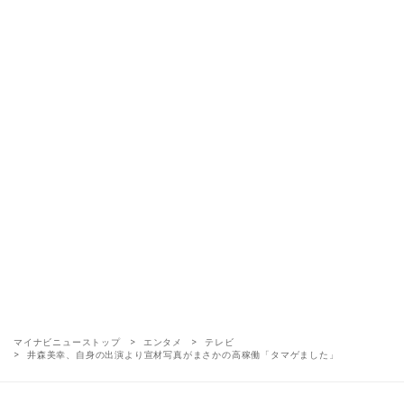
マイナビニューストップ
エンタメ
テレビ
井森美幸、自身の出演より宣材写真がまさかの高稼働「タマゲました」