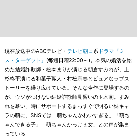
現在放送中のABCテレビ・
テレビ朝日
系
ドラマ
『ミ
ス・ターゲット』
(毎週日曜22:00～)。本気の婚活を始
めた結婚詐欺師・松本まりか演じる朝倉すみれが、上
杉柊平演じる和菓子職人・村松宗春とピュアなラブス
トーリーを繰り広げている。そんな今作に登場するの
が、ウソがつけない結婚詐欺師見習いの玉木萌。すみ
れを慕い、時にサポートするまっすぐで明るい妹キャ
ラの萌に、SNSでは「萌ちゃんかわいすぎる」「萌ち
ゃんできる子」「萌ちゃんかっけぇ女」との声が集ま
っている。