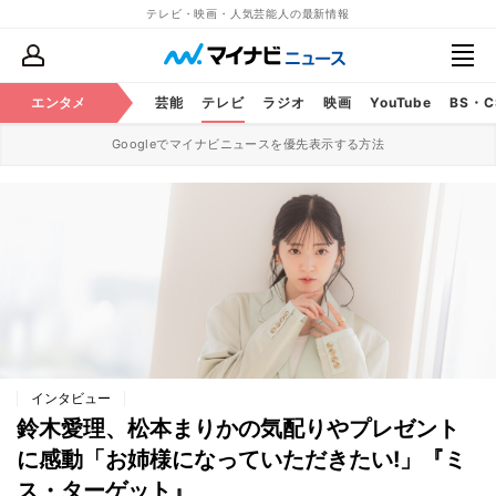
テレビ・映画・人気芸能人の最新情報
エンタメ
芸能
テレビ
ラジオ
映画
YouTube
BS・
Googleでマイナビニュースを優先表示する方法
インタビュー
鈴木愛理、松本まりかの気配りやプレゼント
に感動「お姉様になっていただきたい!」『ミ
ス・ターゲット』