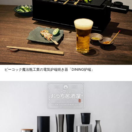
ピーコック魔法瓶工業の電気炉端焼き器「DINING炉端」