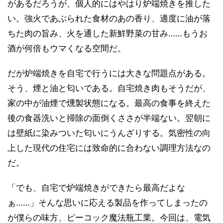
があるだろうが、個人的にはやはり炉端焼きを推した
い。強火であぶられた食材のあの香り、適度に油が落
ちた肉の旨み、火を通した新鮮野菜の甘み……もうお
酒が何倍もウマくなる空間だ。
だが炉端焼きを自宅で行うには大きな問題点がある。
そう、煙と油と匂いである。自宅焼き肉もそうだが、
家の中が油煙で燻製状態になる。最高の食事を終えた
後の食器洗いと掃除の面倒くささが半端ない。翌朝に
は壁紙に染みついた匂いにうんざりする。気密性の向
上した現代の住宅には致命的に合わない調理方法なの
だ。
「でも、自宅で炉端焼きができたら最高だよな
ぁ……」そんな思いに応える製品を作ってしまったの
が僕らの味方、ピーコック魔法瓶工業。今回は、電気