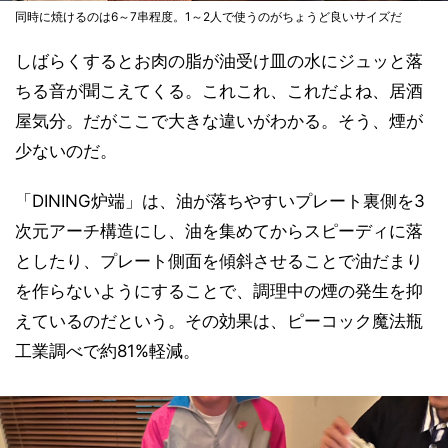
同時に焼けるのは6～7串程度。1～2人で使うのがちょうど良いサイズだ
しばらくするとお肉の脂が油受け皿の水にジュッと落
ちる音が聞こえてくる。これこれ、これだよね、居酒
屋気分。だがここで大きな違いがわかる。そう、煙が
少ないのだ。
「DINING炉端」は、油が落ちやすいプレート裏側を3
次元アーチ構造にし、油を集めてからスピーディに落
としたり、プレート側面を傾斜させることで油だまり
を作らないようにすることで、調理中の煙の発生を抑
えているのだという。その効果は、ピーコック魔法瓶
工業調べで約81%軽減。