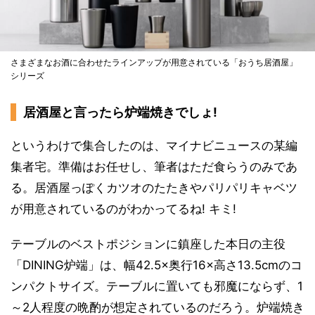
さまざまなお酒に合わせたラインアップが用意されている「おうち居酒屋」
シリーズ
居酒屋と言ったら炉端焼きでしょ!
というわけで集合したのは、マイナビニュースの某編
集者宅。準備はお任せし、筆者はただ食らうのみであ
る。居酒屋っぽくカツオのたたきやパリパリキャベツ
が用意されているのがわかってるね! キミ!
テーブルのベストポジションに鎮座した本日の主役
「DINING炉端」は、幅42.5×奥行16×高さ13.5cmのコ
ンパクトサイズ。テーブルに置いても邪魔にならず、1
～2人程度の晩酌が想定されているのだろう。炉端焼き