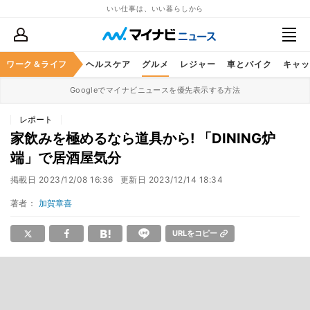
いい仕事は、いい暮らしから
ワーク＆ライフ
マネー
暮らし
ヘルスケア
グルメ
レジャー
車とバイク
キャッ
Googleでマイナビニュースを優先表示する方法
レポート
家飲みを極めるなら道具から! 「DINING炉
端」で居酒屋気分
掲載日
2023/12/08 16:36
更新日
2023/12/14 18:34
著者：
加賀章喜
URLをコピー