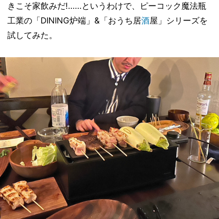
きこそ家飲みだ!……というわけで、ピーコック魔法瓶
工業の「DINING炉端」&「おうち居
酒
屋」シリーズを
試してみた。