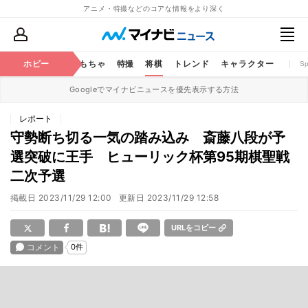
アニメ・特撮などのコアな情報をより深く
鉄道
コミック
ホビー
おもちゃ
特撮
将棋
トレンド
キャラクター
S
Googleでマイナビニュースを優先表示する方法
レポート
守勢断ち切る一気の踏み込み 斎藤八段が予
選突破に王手 ヒューリック杯第95期棋聖戦
二次予選
掲載日
2023/11/29 12:00
更新日
2023/11/29 12:58
URLをコピー