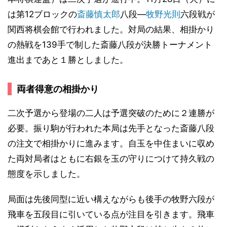
は第12ブロックの
斎藤慎太郎
八段―
牧野光則
六段戦が
関西将棋会館で行われました。対局の結果、相掛かり
の熱戦を139手で制した斎藤八段が決勝トーナメント
進出まであと１勝としました。
両者得意の相掛かり
二次予選から登場の二人は予選突破のために２連勝が
必要。振り駒が行われた本局は先手となった斎藤八段
の注文で相掛かりに進みます。自玉を中住まいに収め
た両対局者はともに右銀を玉の守りにつけて持久戦の
態度を示しました。
局面は先後同型に近い構えながらも後手の牧野六段が
飛車を五段目に引いている点が注目を引きます。飛車