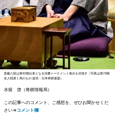
斎藤八段は第92期以来となる決勝トーナメント進出を目指す（写真は第79期
名人戦第１局のもの 提供：日本将棋連盟）
水留 啓（将棋情報局）
この記事へのコメント、ご感想を、ぜひお聞かせくだ
さい⇒
コメント欄