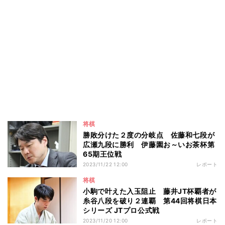
将棋
勝敗分けた２度の分岐点 佐藤和七段が
広瀬九段に勝利 伊藤園お～いお茶杯第
65期王位戦
2023/11/22 12:00
レポート
将棋
小駒で叶えた入玉阻止 藤井JT杯覇者が
糸谷八段を破り２連覇 第44回将棋日本
シリーズ JTプロ公式戦
2023/11/20 12:00
レポート