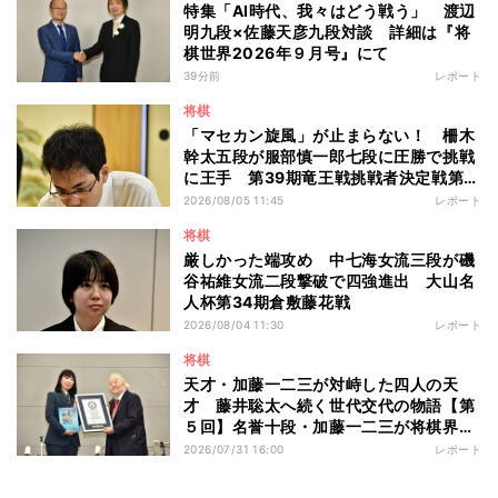
特集「AI時代、我々はどう戦う」 渡辺
明九段×佐藤天彦九段対談 詳細は『将
棋世界2026年９月号』にて
39分前
レポート
将棋
「マセカン旋風」が止まらない！ 柵木
幹太五段が服部慎一郎七段に圧勝で挑戦
に王手 第39期竜王戦挑戦者決定戦第１
局
2026/08/05 11:45
レポート
将棋
厳しかった端攻め 中七海女流三段が磯
谷祐維女流二段撃破で四強進出 大山名
人杯第34期倉敷藤花戦
2026/08/04 11:30
レポート
将棋
天才・加藤一二三が対峙した四人の天
才 藤井聡太へ続く世代交代の物語【第
５回】名誉十段・加藤一二三が将棋界に
残したもの
2026/07/31 16:00
レポート