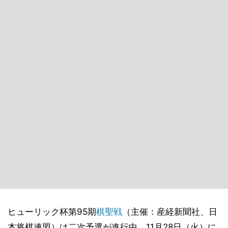
ヒューリック杯第95期
棋聖戦
（主催：産経新聞社、日
本将棋連盟）は二次予選が進行中。11月28日（火）に