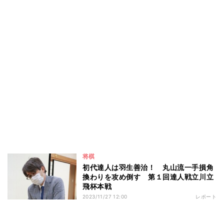
将棋
初代達人は羽生善治！ 丸山流一手損角
換わりを攻め倒す 第１回達人戦立川立
飛杯本戦
2023/11/27 12:00
レポート