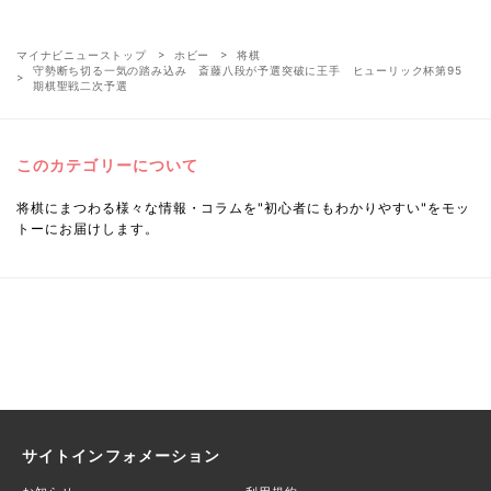
マイナビニューストップ
ホビー
将棋
守勢断ち切る一気の踏み込み 斎藤八段が予選突破に王手 ヒューリック杯第95
期棋聖戦二次予選
このカテゴリーについて
将棋にまつわる様々な情報・コラムを"初心者にもわかりやすい"をモッ
トーにお届けします。
サイトインフォメーション