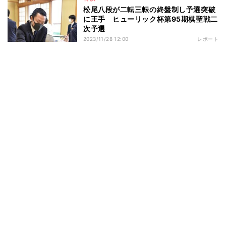
松尾八段が二転三転の終盤制し予選突破
に王手 ヒューリック杯第95期棋聖戦二
次予選
2023/11/28 12:00
レポート