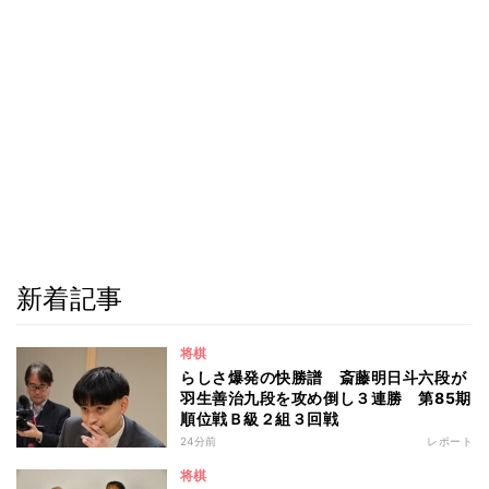
新着記事
将棋
らしさ爆発の快勝譜 斎藤明日斗六段が
羽生善治九段を攻め倒し３連勝 第85期
順位戦Ｂ級２組３回戦
24分前
レポート
将棋