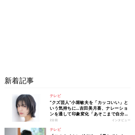
新着記事
テレビ
“クズ芸人”小堀敏夫を「カッコいい」と
いう気持ちに…吉田美月喜、ナレーショ
ンを通して印象変化「あそこまで自分に
正直に生きられる人は、なかなかいな
2分前
インタビュー
い」
テレビ