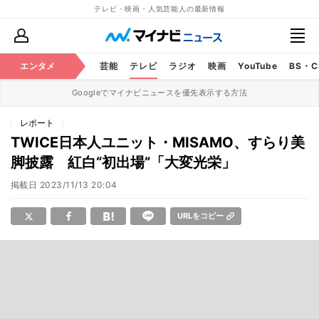
テレビ・映画・人気芸能人の最新情報
エンタメ
芸能
テレビ
ラジオ
映画
YouTube
BS・
Googleでマイナビニュースを優先表示する方法
レポート
TWICE日本人ユニット・MISAMO、すらり美
脚披露 紅白“初出場”「大変光栄」
掲載日
2023/11/13 20:04
URLをコピー