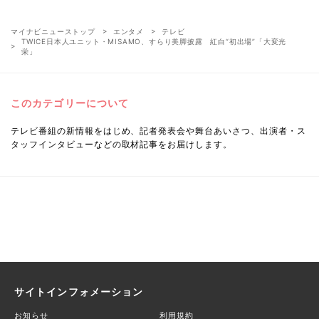
マイナビニューストップ
エンタメ
テレビ
TWICE日本人ユニット・MISAMO、すらり美脚披露 紅白“初出場”「大変光
栄」
このカテゴリーについて
テレビ番組の新情報をはじめ、記者発表会や舞台あいさつ、出演者・ス
タッフインタビューなどの取材記事をお届けします。
サイトインフォメーション
お知らせ
利用規約