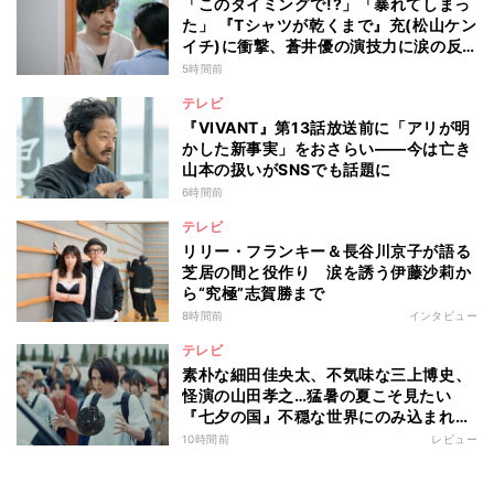
「このタイミングで!?」「暴れてしまっ
た」 『Tシャツが乾くまで』充(松山ケン
イチ)に衝撃、蒼井優の演技力に涙の反
響も
5時間前
テレビ
『VIVANT』第13話放送前に「アリが明
かした新事実」をおさらい――今は亡き
山本の扱いがSNSでも話題に
6時間前
テレビ
リリー・フランキー＆長谷川京子が語る
芝居の間と役作り 涙を誘う伊藤沙莉か
ら“究極”志賀勝まで
8時間前
インタビュー
テレビ
素朴な細田佳央太、不気味な三上博史、
怪演の山田孝之…猛暑の夏こそ見たい
『七夕の国』不穏な世界にのみ込まれる
超常ミステリー
10時間前
レビュー