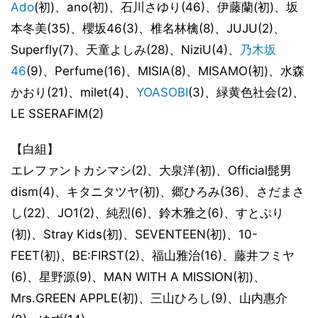
Ado
(初)、ano(初)、石川さゆり(46)、伊藤蘭(初)、坂
本冬美(35)、櫻坂46(3)、椎名林檎(8)、JUJU(2)、
Superfly(7)、天童よしみ(28)、NiziU(4)、
乃木坂
46
(9)、Perfume(16)、MISIA(8)、MISAMO(初)、水森
かおり(21)、milet(4)、
YOASOBI
(3)、緑黄色社会(2)、
LE SSERAFIM(2)
【白組】
エレファントカシマシ(2)、大泉洋(初)、Official髭男
dism(4)、キタニタツヤ(初)、郷ひろみ(36)、さだまさ
し(22)、JO1(2)、純烈(6)、鈴木雅之(6)、すとぷり
(初)、Stray Kids(初)、SEVENTEEN(初)、10-
FEET(初)、BE:FIRST(2)、福山雅治(16)、藤井フミヤ
(6)、星野源(9)、MAN WITH A MISSION(初)、
Mrs.GREEN APPLE(初)、三山ひろし(9)、山内惠介