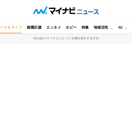
ワーク＆ライフ
就職応援
エンタメ
ホビー
特集
地域活性
IIJ
Googleでマイナビニュースを優先表示する方法