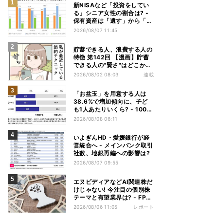
新NISAなど「投資をしてい
る」シニア女性の割合は? -
保有資産は「遺す」から「使
い切る」へ価値観がシフトか
2026/08/07 11:45
貯蓄できる人、浪費する人の
特徴 第142回 【漫画】貯蓄
できる人の"賢さ"はどこか
ら? スーパーでの意外な習慣
2026/08/02 08:03
連載
「お盆玉」を用意する人は
38.6%で増加傾向に、子ど
も1人あたりいくら? - 1000
人調査
2026/08/08 06:11
いよぎんHD・愛媛銀行が経
営統合へ - メインバンク取引
社数、地銀再編への影響は?
2026/08/07 09:55
エヌビディアなどAI関連株だ
けじゃない! 今注目の個別株
テーマと有望業界は? - FP解
説
2026/08/06 11:05
レポート