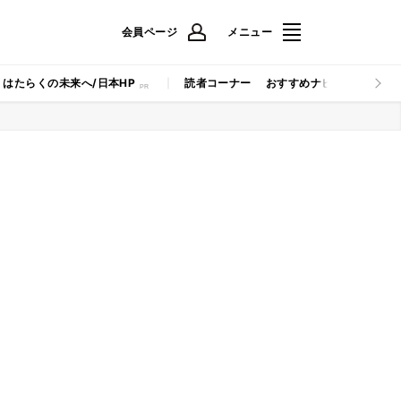
会員ページ
メニュー
はたらくの未来へ/日本HP
読者コーナー
おすすめナビ
マイナビB