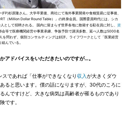
(FP)杉原隆さん。大学卒業後、商社にて海外事業開発や食糧貿易に従事後、
llion Dollar Round Table）」の終身会員。国際委員時代には、シカ
世界の100人として招聘される。 国内に留まらず世界各地に散籍する駐在員に対し、
資
会等で医療機関経営や事業承継、争族予防で講演多数、延べ人数は5000名
個人を問わず、個別コンサルティングは好評。ライフワークとして「医業経営
り組んでいる。
かアドバイスをいただきたいのですが…。
ンスであれば「仕事ができなくなり
収入
が大きくダウ
あると思います。僕の話になりますが、30代のころに
るんですけど、大きな病気は高齢者が罹るものであり
険です。