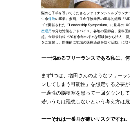
悩める子羊を導いてくださるファイナンシャルプランナー
生命
保険
の事業に参画。生命保険業界の世界的組織「MDRT（Mi
ゴで開催された「Leadership Symposium」に
産運用
や分散対策をアドバイス。各地の医師会、歯科医師
超。金融最前線で20有余年の様々な経験値から法人、
をご支援し、間接的に地域の医療過疎を防ぐ活動」に取
ーー悩めるフリーランスである私に、何
まず1つは、増田さんのようなフリーラ
ンしてしまう可能性」を想定する必要が
一過性の脳梗塞を患って一回ダウンして
若いうちは罹患しないという考え方は危
ーーそれは一番耳が痛いリスクですね。