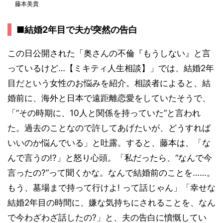
藤本美貴
■結婚2年目で夫が突然の告白
この日公開された「奥さんの不倫『もうしない』と言
っているけど…【ミキティ人生相談】」では、結婚2年
目だという女性のお悩みを紹介。相談者によると、結
婚前に、海外と日本で遠距離恋愛をしていたそうで、
「“その時期に、10人と関係を持っていた”と言われ
た。過去のことなので許してあげたいが、どうすれば
いいのか悩んでいる」と吐露。すると、藤本は、「な
んで言うの!?」と怒り心頭。「私だったら、“なんで今
言ったの?”って聞くかな。なんで結婚前のことを……。
もう、墓場まで持って行けよ! って話じゃん」「幸せな
結婚2年目の時間に、嫌な気持ちにされることを、なん
で今わざわざ話したの?」と、夫の告白に憤慨してい