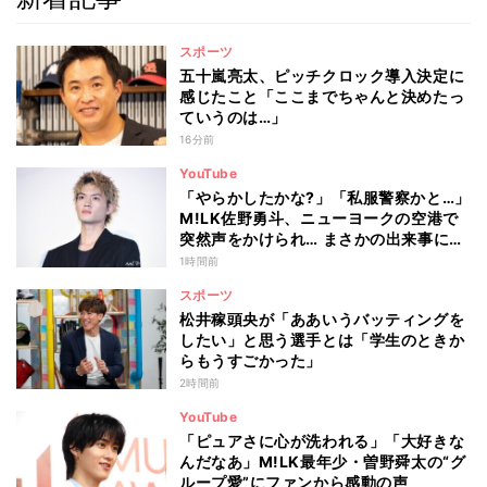
スポーツ
五十嵐亮太、ピッチクロック導入決定に
感じたこと「ここまでちゃんと決めたっ
ていうのは…」
16分前
YouTube
「やらかしたかな?」「私服警察かと…」
M!LK佐野勇斗、ニューヨークの空港で
突然声をかけられ… まさかの出来事に驚
き
1時間前
スポーツ
松井稼頭央が「ああいうバッティングを
したい」と思う選手とは「学生のときか
らもうすごかった」
2時間前
YouTube
「ピュアさに心が洗われる」「大好きな
んだなあ」M!LK最年少・曽野舜太の“グ
ループ愛”にファンから感動の声