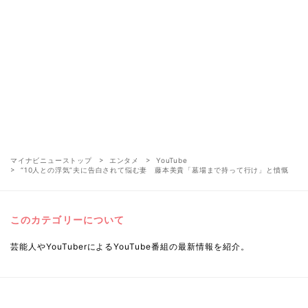
マイナビニューストップ
エンタメ
YouTube
“10人との浮気”夫に告白されて悩む妻 藤本美貴「墓場まで持って行け」と憤慨
このカテゴリーについて
芸能人やYouTuberによるYouTube番組の最新情報を紹介。