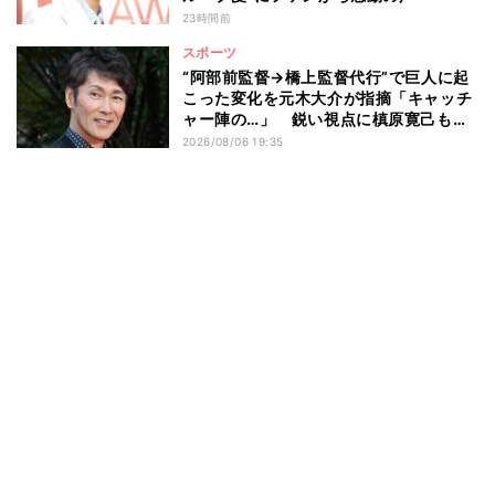
23時間前
スポーツ
“阿部前監督→橋上監督代行”で巨人に起
こった変化を元木大介が指摘「キャッチ
ャー陣の…」 鋭い視点に槙原寛己も感
心「やっぱりクセ者だな」
2026/08/06 19:35