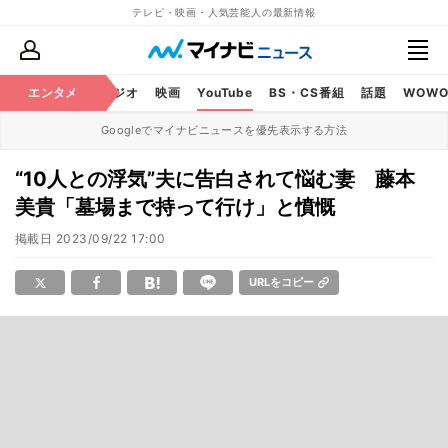
テレビ・映画・人気芸能人の最新情報
芸能
エンタメ
テレビ
ラジオ
映画
YouTube
BS・CS番組
話題
WOW
Googleでマイナビニュースを優先表示する方法
“10人との浮気”夫に告白されて悩む妻 藤本
美貴「墓場まで持って行け」と憤慨
掲載日
2023/09/22 17:00
URLをコピー