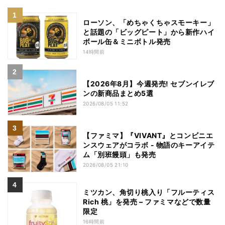
ローソン、「めちゃくちゃスモーキー」
と話題の「ビッグピート」から新作ハイ
ボール缶＆ミニボトル発売
14時間前
【2026年8月】今週発売! セブンイレブ
ンの新商品まとめ5選
2026/08/05 11:52
【ファミマ】『VIVANT』とコンビニエ
ンスウェアがコラボ - 物語のキーアイテ
ム「別班饅頭」も発売
2026/08/05 21:10
ミツカン、角切り桃入り「フルーティス
Rich 桃」を発売 – ファミマなどで数量
限定
16時間前