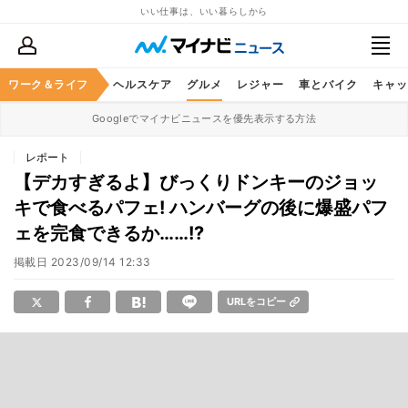
いい仕事は、いい暮らしから
ワーク＆ライフ
マネー
暮らし
ヘルスケア
グルメ
レジャー
車とバイク
キャッ
Googleでマイナビニュースを優先表示する方法
レポート
【デカすぎるよ】びっくりドンキーのジョッ
キで食べるパフェ! ハンバーグの後に爆盛パフ
ェを完食できるか……!?
掲載日
2023/09/14 12:33
URLをコピー